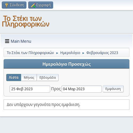
Σύνδεση
Εγγραφή
Το Στέκι των
Πληροφορικών
Main Menu
Το Στέκι των Πληροφορικών
Ημερολόγιο
Φεβρουάριος 2023
►
►
Ημερολόγιο Προσεχώς
Λίστα
Μήνας
Εβδομάδα
Προς
Δεν υπάρχουν γεγονότα προς εμφάνιση.