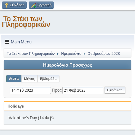
Σύνδεση
Εγγραφή
Το Στέκι των
Πληροφορικών
Main Menu
Το Στέκι των Πληροφορικών
Ημερολόγιο
Φεβρουάριος 2023
►
►
Ημερολόγιο Προσεχώς
Λίστα
Μήνας
Εβδομάδα
Προς
Holidays
Valentine's Day (14 Φεβ)