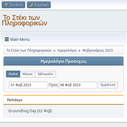
Σύνδεση
Εγγραφή
Το Στέκι των
Πληροφορικών
Main Menu
Το Στέκι των Πληροφορικών
Ημερολόγιο
Φεβρουάριος 2023
►
►
Ημερολόγιο Προσεχώς
Λίστα
Μήνας
Εβδομάδα
Προς
Holidays
Groundhog Day (02 Φεβ)