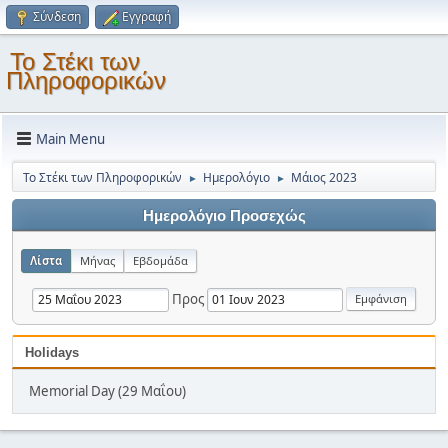
Σύνδεση
Εγγραφή
Το Στέκι των
Πληροφορικών
Main Menu
Το Στέκι των Πληροφορικών
Ημερολόγιο
Μάιος 2023
►
►
Ημερολόγιο Προσεχώς
Λίστα
Μήνας
Εβδομάδα
Προς
Holidays
Memorial Day (29 Μαΐου)