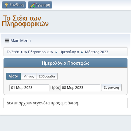
Σύνδεση
Εγγραφή
Το Στέκι των
Πληροφορικών
Main Menu
Το Στέκι των Πληροφορικών
Ημερολόγιο
Μάρτιος 2023
►
►
Ημερολόγιο Προσεχώς
Λίστα
Μήνας
Εβδομάδα
Προς
Δεν υπάρχουν γεγονότα προς εμφάνιση.