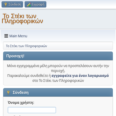
Σύνδεση
Εγγραφή
Το Στέκι των
Πληροφορικών
Main Menu
Το Στέκι των Πληροφορικών
Προσοχή!
Μόνο εγγεγραμμένα μέλη μπορούν να προσπελάσουν αυτήν την
περιοχή.
Παρακαλούμε συνδεθείτε ή
εγγραφείτε για έναν λογαριασμό
στο Το Στέκι των Πληροφορικών
Σύνδεση
Όνομα χρήστη: