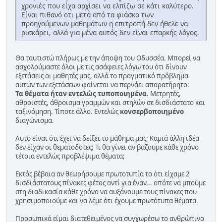
χρονιές που είχα αρχίσει να ελπίζω σε κάτι καλύτερο.
Είναι πιθανό οτι μετά από τα φιάσκο των
προηγούμενων μαθημάτων η επιτροπή δεν ήθελε να
ρισκάρει, αλλά για μένα αυτός δεν είναι επαρκής λόγος.
Θα ταυτιστώ πλήρως με την άποψη του Οδυσσέα. Μπορεί να
ασχολούμαστε όλοι με τις ασάφειες λόγω του ότι δίνουν
εξετάσεις οι μαθητές μας, αλλά το πραγματικό πρόβλημα
αυτών των εξετάσεων φαίνεται να περνάει απαρατήρητο:
Τα θέματα ήταν εντελώς τυποποιημένα
. Μετρητές,
αθροιστές, άθροισμα γραμμών και στηλών σε δισδιάστατο και
ταξινόμηση. Τίποτε άλλο. Εντελώς
κονσερβοποιημένο
διαγώνισμα.
Αυτό είναι ότι έχει να δείξει το μάθημα μας; Καμιά άλλη ιδέα
δεν είχαν οι θεματοδότες; Τι θα γίνει αν βάζουμε κάθε χρόνο
τέτοια εντελώς προβλέψιμα θέματα;
Εκτός βέβαια αν θεωρήσουμε πρωτοτυπία το ότι είχαμε 2
δισδιάστατους πίνακες φέτος αντί για έναν... οπότε να μπούμε
στη διαδικασία κάθε χρόνο να αυξάνουμε τους πίνακες που
χρησιμοποιούμε και να λέμε ότι έχουμε πρωτότυπα θέματα.
Προσωπικά είμαι διατεθειμένος να συγχωρέσω το ανθρώπινο