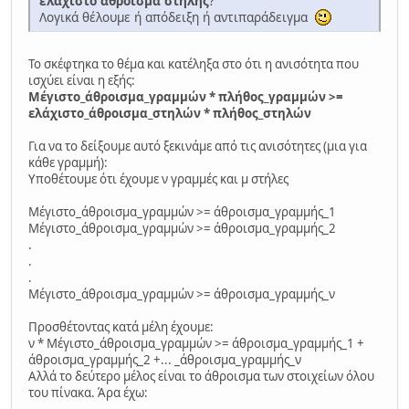
ελάχιστο άθροισμα στήλης
?
Λογικά θέλουμε ή απόδειξη ή αντιπαράδειγμα
Το σκέφτηκα το θέμα και κατέληξα στο ότι η ανισότητα που
ισχύει είναι η εξής:
Μέγιστο_άθροισμα_γραμμών * πλήθος_γραμμών >=
ελάχιστο_άθροισμα_στηλών * πλήθος_στηλών
Για να το δείξουμε αυτό ξεκινάμε από τις ανισότητες (μια για
κάθε γραμμή):
Υποθέτουμε ότι έχουμε ν γραμμές και μ στήλες
Μέγιστο_άθροισμα_γραμμών >= άθροισμα_γραμμής_1
Μέγιστο_άθροισμα_γραμμών >= άθροισμα_γραμμής_2
.
.
.
Μέγιστο_άθροισμα_γραμμών >= άθροισμα_γραμμής_ν
Προσθέτοντας κατά μέλη έχουμε:
ν * Μέγιστο_άθροισμα_γραμμών >= άθροισμα_γραμμής_1 +
άθροισμα_γραμμής_2 +... _άθροισμα_γραμμής_ν
Αλλά το δεύτερο μέλος είναι το άθροισμα των στοιχείων όλου
του πίνακα. Άρα έχω: