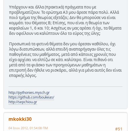
Υπάρχουν και άλλα (πρακτικά) πράγματα που με
προβληματίζουν. Το ερώτημα Α3 μου άρεσε πάρα πολύ. Αλλά
ποιό τμήμα της θεωρίας εξετάζει; Δεν θα μπορούσε να είναι
κομμάτι του Θέματος Β; Επίσης, που είναι η θεωρία των
κεφαλαίων 1, 6 και 10; Ασχέτως αν μας αρέσει ή όχι, τα θέματα
δεν οφείλουν να καλύπτουν όλο το εύρος της ύλης;
Προσωπικά τα φετινά θέματα δεν μου άρεσαν καθόλου, όχι
λόγω διατυπώσεων, αλλά επειδή αναπαρήγαγαν όλες τις
παθογένειες του μαθήματος, μετά από κάποιες χρονιές που
είχα αρχίσει να ελπίζω σε κάτι καλύτερο. Είναι πιθανό οτι
μετά από τα φιάσκο των προηγούμενων μαθημάτων η
επιτροπή δεν ήθελε να ρισκάρει, αλλά για μένα αυτός δεν είναι
επαρκής λόγος.
http://pythonies.mysch.gr
https://github.com/boukeas/
http://sepchiou.gr
mkokki30
04 Ιουν 2012, 01:54:08 ΠΜ
#51