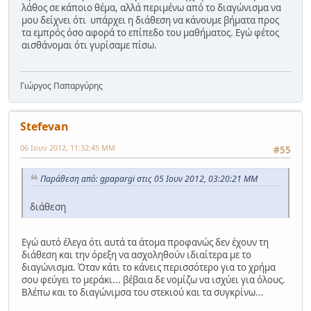
λάθος σε κάποιο θέμα, αλλά περιμένω από το διαγώνισμα να
μου δείχνει ότι υπάρχει η διάθεση να κάνουμε βήματα προς
τα εμπρός όσο αφορά το επίπεδο του μαθήματος. Εγώ φέτος
αισθάνομαι ότι γυρίσαμε πίσω.
Γιώργος Παπαργύρης
Stefevan
06 Ιουν 2012, 11:32:45 ΜΜ
#55
Παράθεση από: gpapargi στις 05 Ιουν 2012, 03:20:21 ΜΜ
διάθεση
Εγώ αυτό έλεγα ότι αυτά τα άτομα προφανώς δεν έχουν τη
διάθεση και την όρεξη να ασχοληθούν ιδιαίτερα με το
διαγώνισμα. Όταν κάτι το κάνεις περισσότερο για το χρήμα
σου φεύγει το μεράκι... βέβαια δε νομίζω να ισχύει για όλους.
Βλέπω και το διαγώνιμσα του στεκιού και τα συγκρίνω...