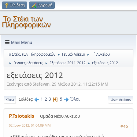
Σύνδεση
Εγγραφή
Το Στέκι των
Πληροφορικών
Main Menu
Το Στέκι των Πληροφορικών
Γενικό Λύκειο
Γ΄ Λυκείου
►
►
Γενικές εξετάσεις
Εξετάσεις 2011-2012
εξετάσεις 2012
►
►
►
εξετάσεις 2012
Ξεκίνησε από Stefevan, 29 Μαΐου 2012, 11:22:15 ΜΜ
1
2
3
5
Όλοι
Σελίδες
4
Κάτω
User Actions
P.Tsiotakis
Ομάδα Νέου Λυκείου
02 Ιουν 2012, 01:04:09 ΜΜ
#45
η ΚΕΕ παίρνει τις μονάδες της στις συζητήσεις εδώ