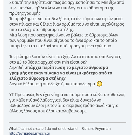
Σε αυτή την περίπτωση πως θα αρχικοποίησει το Min έξω από
την επανάληψη? Δεν λέω να υπολογίσει το άθροισμα της
πρώτης γραμμής.
Το πρόβλημα είναι ότι δεν ξέρεις το άνω όριο των τιμών μέσα
στον πίνακα και θέλεις έναν αριθμό που να είναι μεγαλύτερος
από το ελάχιστο άθροισμα στήλης.
Μια λύση που σκέφτηκα είναι να βάλεις το άθροισμα όλων
των γραμμών που είναι σίγουρα το άνω όριο και το οποίο
μπορείς να το υπολογίσεις από προηγούμενο ερώτημα.
Το ερώτημα λοιπόν είναι το εξής: Αν το max που υπολόγισες
στο Δ3 το θέσεις αρχικά σαν min είσαι οκ?
Δηλαδή
υπάρχει περίπτωση το μέγιστο άθροισμα
γραμμής σε έναν πίνακα να είναι μικρότερο από το
ελάχιστο άθροισμα στήλης
?
Λογικά θέλουμε ή απόδειξη ή αντιπαράδειγμα
ΥΓ Προφανώς δεν έχει νόημα να πούμε πόσο κόβει ο κάθε ένας
για κάθε πιθανό λάθος γιατί δεν είναι δυνατόν να
βαθμολογούν όλοι με τον ίδιο ακριβώς τρόπο αλλά και για
άλλους λόγους που όλοι καταλαβαίνουμε.
What I cannot create I do not understand -- Richard Feynman
http://evripides.mysch.gr