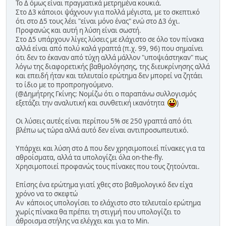
Το Δ όμως είναι πραγματικά μετρημένα κουκιά.
Στο Δ3 κάποιοι ψάχνουν για πολλά μέγιστα, με το σκεπτικό
ότι στο Δ5 τους λέει "είναι μόνο ένας" ενώ στο Δ3 όχι.
Προφανώς και αυτή η λύση είναι σωστή.
Στο Δ5 υπάρχουν λίγες λύσεις με ελάχιστο σε όλο τον πίνακα
αλλά είναι από πολύ καλά γραπτά (π.χ. 99, 96) που σημαίνει
ότι δεν το έκαναν από τύχη αλλά μάλλον "υποψιάστηκαν" πως
λόγω της διαφορετικής βαθμολόγησης, της διευκρίνησης αλλά
και επειδή ήταν και τελευταίο ερώτημα δεν μπορεί να ζητάει
το ίδιο με το προπροηγούμενο.
(@Δημήτρης Γκίνης: Νομίζω ότι ο παραπάνω συλλογισμός
εξετάζει την αναλυτική και συνθετική ικανότητα
)
Οι λύσεις αυτές είναι περίπου 5% σε 250 γραπτά από ότι
βλέπω ως τώρα αλλά αυτό δεν είναι αντιπροσωπευτικό.
Υπάρχει και λύση στο Δ που δεν χρησιμοποιεί πίνακες για τα
αθροίσματα, αλλά τα υπολογίζει όλα on-the-fly.
Χρησιμοποιεί προφανώς τους πίνακες που τους ζητούνται.
Επίσης ένα ερώτημα γιατί χθες στο βαθμολογικό δεν είχα
χρόνο να το σκεφτώ
Αν κάποιος υπολογίσει το ελάχιστο στο τελευταίο ερώτημα
χωρίς πίνακα θα πρέπει τη στιγμή που υπολογίζει το
άθροισμα στήλης να ελέγχει και για το Min.