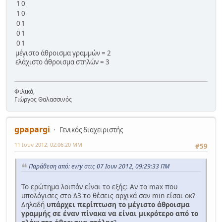
1
0
1
0
0
1
0
1
0
1
μέγιστο άθροισμα γραμμών = 2
ελάχιστο άθροισμα στηλών = 3
Φιλικά,
Γιώργος Θαλασσινός
gpapargi
Γενικός διαχειριστής
11 Ιουν 2012, 02:06:20 ΜΜ
#59
Παράθεση από: evry στις 07 Ιουν 2012, 09:29:33 ΠΜ
Το ερώτημα λοιπόν είναι το εξής: Αν το max που
υπολόγισες στο Δ3 το θέσεις αρχικά σαν min είσαι οκ?
Δηλαδή
υπάρχει περίπτωση το μέγιστο άθροισμα
γραμμής σε έναν πίνακα να είναι μικρότερο από το