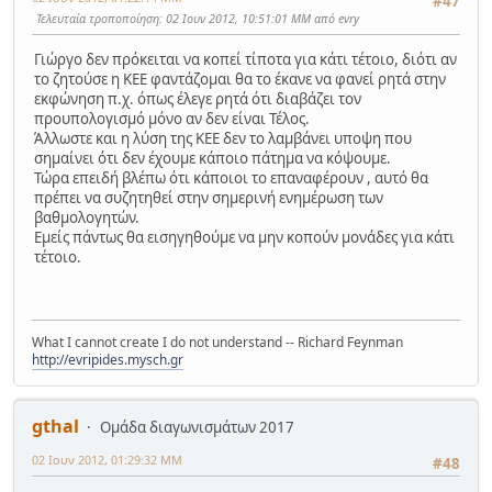
#47
Τελευταία τροποποίηση
: 02 Ιουν 2012, 10:51:01 ΜΜ από evry
Γιώργο δεν πρόκειται να κοπεί τίποτα για κάτι τέτοιο, διότι αν
το ζητούσε η ΚΕΕ φαντάζομαι θα το έκανε να φανεί ρητά στην
εκφώνηση π.χ. όπως έλεγε ρητά ότι διαβάζει τον
προυπολογισμό μόνο αν δεν είναι Τέλος.
Άλλωστε και η λύση της ΚΕΕ δεν το λαμβάνει υποψη που
σημαίνει ότι δεν έχουμε κάποιο πάτημα να κόψουμε.
Τώρα επειδή βλέπω ότι κάποιοι το επαναφέρουν , αυτό θα
πρέπει να συζητηθεί στην σημερινή ενημέρωση των
βαθμολογητών.
Εμείς πάντως θα εισηγηθούμε να μην κοπούν μονάδες για κάτι
τέτοιο.
What I cannot create I do not understand -- Richard Feynman
http://evripides.mysch.gr
gthal
Ομάδα διαγωνισμάτων 2017
02 Ιουν 2012, 01:29:32 ΜΜ
#48