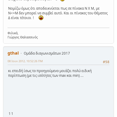
Νομίζω όμως ότι αποδεικνύεται πως σε πίνακα Ν Χ Μ, με
Ν<=Μ δεν μπορεί να συμβεί αυτό. Και οι πίνακες του Θέματος
Δ είναι τέτοιοι !
Φιλικά,
Γιώργος Θαλασσινός
gthal
Ομάδα διαγωνισμάτων 2017
08 Ιουν 2012, 10:52:26 ΠΜ
#58
κι επειδή ίσως το προηγούμενο μοιάζει πολύ ειδική
περίπτωση (με τις ισότητες των max και min) ...
1
1