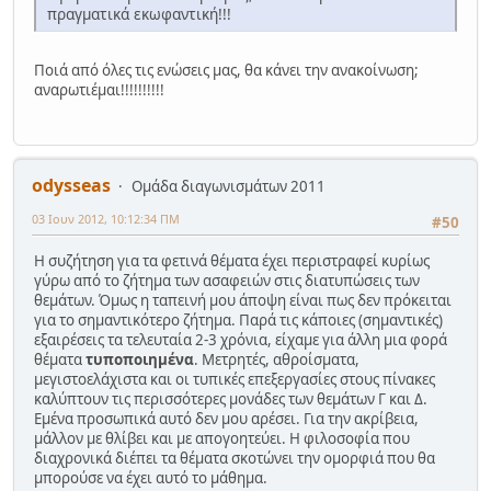
πραγματικά εκωφαντική!!!
Ποιά από όλες τις ενώσεις μας, θα κάνει την ανακοίνωση;
αναρωτιέμαι!!!!!!!!!!
odysseas
Ομάδα διαγωνισμάτων 2011
03 Ιουν 2012, 10:12:34 ΠΜ
#50
Η συζήτηση για τα φετινά θέματα έχει περιστραφεί κυρίως
γύρω από το ζήτημα των ασαφειών στις διατυπώσεις των
θεμάτων. Όμως η ταπεινή μου άποψη είναι πως δεν πρόκειται
για το σημαντικότερο ζήτημα. Παρά τις κάποιες (σημαντικές)
εξαιρέσεις τα τελευταία 2-3 χρόνια, είχαμε για άλλη μια φορά
θέματα
τυποποιημένα
. Μετρητές, αθροίσματα,
μεγιστοελάχιστα και οι τυπικές επεξεργασίες στους πίνακες
καλύπτουν τις περισσότερες μονάδες των θεμάτων Γ και Δ.
Εμένα προσωπικά αυτό δεν μου αρέσει. Για την ακρίβεια,
μάλλον με θλίβει και με απογοητεύει. Η φιλοσοφία που
διαχρονικά διέπει τα θέματα σκοτώνει την ομορφιά που θα
μπορούσε να έχει αυτό το μάθημα.