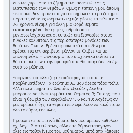
κυρίως γύρω από το ζήτημα των ασαφειών στις
διατυπώσεις των θεμάτων. Όμως η ταπεινή μου άποψη
είναι πως δεν πρόκειται για το σημαντικότερο ζήτημα.
Παρά τις κάποιες (σημαντικές) εξαιρέσεις τα τελευταία
2-3 χρόνια, είχαμε για άλλη μια φορά θέματα
τυποποιημένα
. Μετρητές, αθροίσματα,
μεγιστοελάχιστα και οι τυπικές επεξεργασίες στους
πίνακες καλύπτουν τις περισσότερες μονάδες των
θεμάτων Γ και Δ. Εμένα προσωπικά αυτό δεν μου
αρέσει. Για την ακρίβεια, μάλλον με θλίβει και με
απογοητεύει. Η φιλοσοφία που διαχρονικά διέπει τα
θέματα σκοτώνει την ομορφιά που θα μπορούσε να έχει
αυτό το μάθημα.
Υπάρχουν και άλλα (πρακτικά) πράγματα που με
προβληματίζουν. Το ερώτημα Α3 μου άρεσε πάρα πολύ.
Αλλά ποιό τμήμα της θεωρίας εξετάζει; Δεν θα
μπορούσε να είναι κομμάτι του Θέματος Β; Επίσης, που
είναι η θεωρία των κεφαλαίων 1, 6 και 10; Ασχέτως αν
μας αρέσει ή όχι, τα θέματα δεν οφείλουν να καλύπτουν
όλο το εύρος της ύλης;
Προσωπικά τα φετινά θέματα δεν μου άρεσαν καθόλου,
όχι λόγω διατυπώσεων, αλλά επειδή αναπαρήγαγαν
όλες τις παθογένειες του μαθήματος, μετά από κάποιες