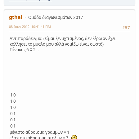
gthal
Ομάδα διαγωνισμάτων 2017
08 Ιουν 2012, 10:41:41 ΠΜ
#57
Αντιπαράδειγμα: (είμαι ξενυχτισμένος, δεν ξέρω αν έχει
κολλήσει το μυαλό μου αλλά νομίζω είναι σωστό)
Πίνακας 6 Χ 2 :
1
0
1
0
1
0
0
1
0
1
0
1
μέγιστο άθροισμα γραμμών = 1
ελάχιστο άθροισμα στηλών = 3