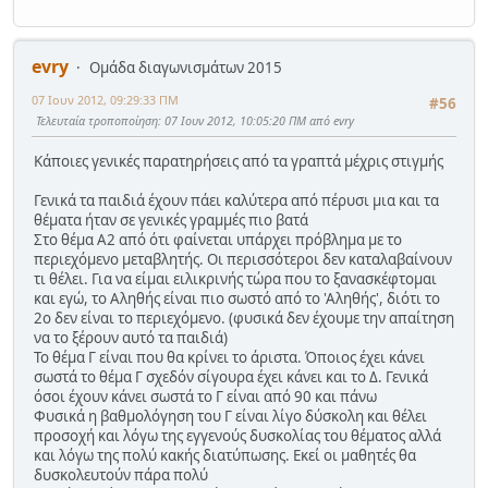
evry
Ομάδα διαγωνισμάτων 2015
07 Ιουν 2012, 09:29:33 ΠΜ
#56
Τελευταία τροποποίηση
: 07 Ιουν 2012, 10:05:20 ΠΜ από evry
Κάποιες γενικές παρατηρήσεις από τα γραπτά μέχρις στιγμής
Γενικά τα παιδιά έχουν πάει καλύτερα από πέρυσι μια και τα
θέματα ήταν σε γενικές γραμμές πιο βατά
Στο θέμα Α2 από ότι φαίνεται υπάρχει πρόβλημα με το
περιεχόμενο μεταβλητής. Οι περισσότεροι δεν καταλαβαίνουν
τι θέλει. Για να είμαι ειλικρινής τώρα που το ξανασκέφτομαι
και εγώ, το Αληθής είναι πιο σωστό από το 'Αληθής', διότι το
2ο δεν είναι το περιεχόμενο. (φυσικά δεν έχουμε την απαίτηση
να το ξέρουν αυτό τα παιδιά)
Το θέμα Γ είναι που θα κρίνει το άριστα. Όποιος έχει κάνει
σωστά το θέμα Γ σχεδόν σίγουρα έχει κάνει και το Δ. Γενικά
όσοι έχουν κάνει σωστά το Γ είναι από 90 και πάνω
Φυσικά η βαθμολόγηση του Γ είναι λίγο δύσκολη και θέλει
προσοχή και λόγω της εγγενούς δυσκολίας του θέματος αλλά
και λόγω της πολύ κακής διατύπωσης. Εκεί οι μαθητές θα
δυσκολευτούν πάρα πολύ