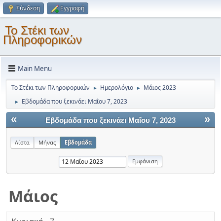
Σύνδεση
Εγγραφή
Το Στέκι των
Πληροφορικών
Main Menu
Το Στέκι των Πληροφορικών
Ημερολόγιο
Μάιος 2023
►
►
Εβδομάδα που ξεκινάει Μαΐου 7, 2023
►
«
»
Εβδομάδα που ξεκινάει Μαΐου 7, 2023
Λίστα
Μήνας
Εβδομάδα
Μάιος