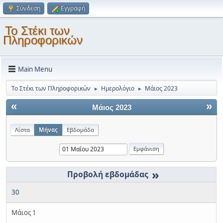
Σύνδεση
Εγγραφή
Το Στέκι των
Πληροφορικών
Main Menu
Το Στέκι των Πληροφορικών
Ημερολόγιο
Μάιος 2023
►
►
«
»
Μάιος 2023
Λίστα
Μήνας
Εβδομάδα
»
30
Μάιος 1