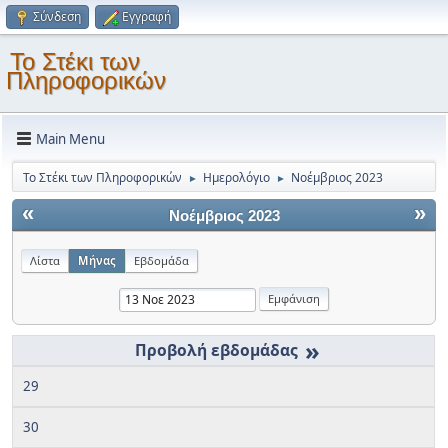
Σύνδεση
Εγγραφή
Το Στέκι των
Πληροφορικών
Main Menu
Το Στέκι των Πληροφορικών
Ημερολόγιο
Νοέμβριος 2023
►
►
«
»
Νοέμβριος 2023
Λίστα
Μήνας
Εβδομάδα
»
29
30