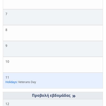
7
8
9
10
11
Holidays:
Veterans Day
»
12