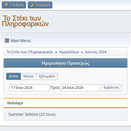
Σύνδεση
Εγγραφή
Το Στέκι των
Πληροφορικών
Main Menu
Το Στέκι των Πληροφορικών
Ημερολόγιο
Ιούνιος 2024
►
►
Ημερολόγιο Προσεχώς
Λίστα
Μήνας
Εβδομάδα
Προς
Holidays
Summer Solstice (20 Ιουν)