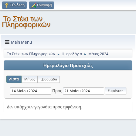
Σύνδεση
Εγγραφή
Το Στέκι των
Πληροφορικών
Main Menu
Το Στέκι των Πληροφορικών
Ημερολόγιο
Μάιος 2024
►
►
Ημερολόγιο Προσεχώς
Λίστα
Μήνας
Εβδομάδα
Προς
Δεν υπάρχουν γεγονότα προς εμφάνιση.