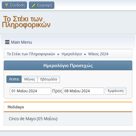
Σύνδεση
Εγγραφή
Το Στέκι των
Πληροφορικών
Main Menu
Το Στέκι των Πληροφορικών
Ημερολόγιο
Μάιος 2024
►
►
Ημερολόγιο Προσεχώς
Λίστα
Μήνας
Εβδομάδα
Προς
Holidays
Cinco de Mayo (05 Μαΐου)