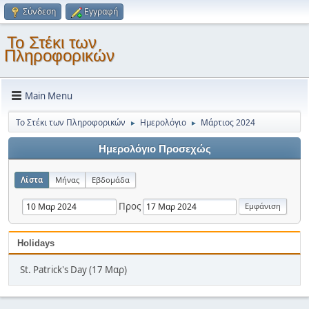
Σύνδεση
Εγγραφή
Το Στέκι των
Πληροφορικών
Main Menu
Το Στέκι των Πληροφορικών
Ημερολόγιο
Μάρτιος 2024
►
►
Ημερολόγιο Προσεχώς
Λίστα
Μήνας
Εβδομάδα
Προς
Holidays
St. Patrick's Day (17 Μαρ)