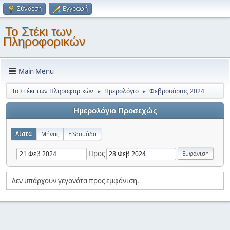
Σύνδεση
Εγγραφή
Το Στέκι των
Πληροφορικών
Main Menu
Το Στέκι των Πληροφορικών
Ημερολόγιο
Φεβρουάριος 2024
►
►
Ημερολόγιο Προσεχώς
Λίστα
Μήνας
Εβδομάδα
Προς
Δεν υπάρχουν γεγονότα προς εμφάνιση.