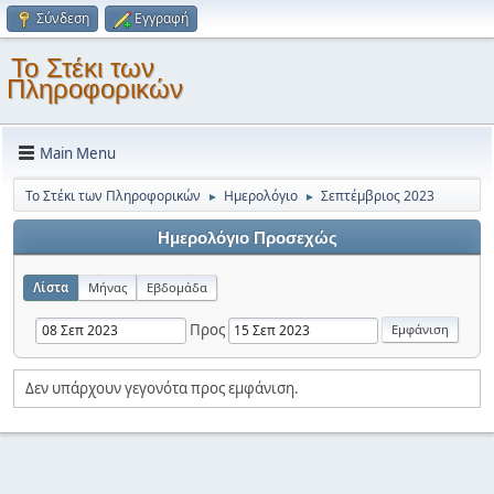
Σύνδεση
Εγγραφή
Το Στέκι των
Πληροφορικών
Main Menu
Το Στέκι των Πληροφορικών
Ημερολόγιο
Σεπτέμβριος 2023
►
►
Ημερολόγιο Προσεχώς
Λίστα
Μήνας
Εβδομάδα
Προς
Δεν υπάρχουν γεγονότα προς εμφάνιση.