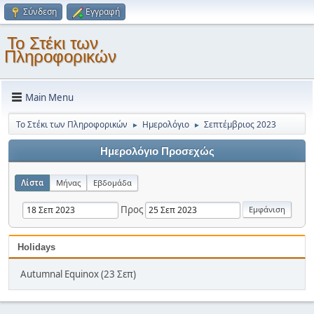
Σύνδεση
Εγγραφή
Το Στέκι των
Πληροφορικών
Main Menu
Το Στέκι των Πληροφορικών
Ημερολόγιο
Σεπτέμβριος 2023
►
►
Ημερολόγιο Προσεχώς
Λίστα
Μήνας
Εβδομάδα
Προς
Holidays
Autumnal Equinox (23 Σεπ)