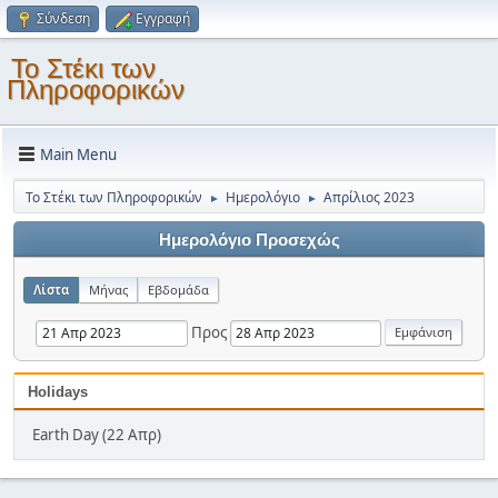
Σύνδεση
Εγγραφή
Το Στέκι των
Πληροφορικών
Main Menu
Το Στέκι των Πληροφορικών
Ημερολόγιο
Απρίλιος 2023
►
►
Ημερολόγιο Προσεχώς
Λίστα
Μήνας
Εβδομάδα
Προς
Holidays
Earth Day (22 Απρ)