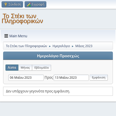
Σύνδεση
Εγγραφή
Το Στέκι των
Πληροφορικών
Main Menu
Το Στέκι των Πληροφορικών
Ημερολόγιο
Μάιος 2023
►
►
Ημερολόγιο Προσεχώς
Λίστα
Μήνας
Εβδομάδα
Προς
Δεν υπάρχουν γεγονότα προς εμφάνιση.