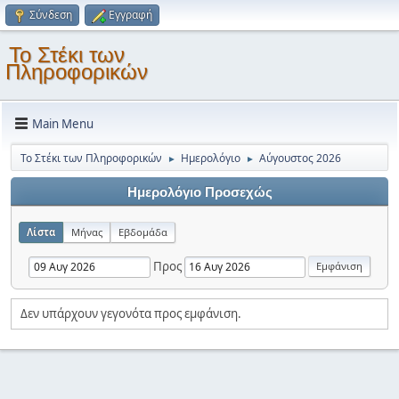
Σύνδεση
Εγγραφή
Το Στέκι των
Πληροφορικών
Main Menu
Το Στέκι των Πληροφορικών
Ημερολόγιο
Αύγουστος 2026
►
►
Ημερολόγιο Προσεχώς
Λίστα
Μήνας
Εβδομάδα
Προς
Δεν υπάρχουν γεγονότα προς εμφάνιση.