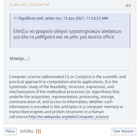
21 Δεκ 2021, 01:23:04 ΠΜ
#9
Παράθεση από: seibei στις 15 Δεκ 2021, 11:53:53 ΜΜ
Ελπίζω να γραφούν οδηγοί εργαστηριακών ασκήσεων
για όλα τα μαθήματα και να μπει μια σουίτα office.
Μακάρι...!
Computer science (abbreviated CS or CompSci) is the scientific and
practical approach to computation and its applications. It is the
systematic study of the feasibility, structure, expression, and
mechanization of the methodical processes (or algorithms) that
underlie the acquisition, representation, processing, storage,
communication of, and access to information, whether such
information is encoded in bits and bytes in a computer memory or
transcribed engines and protein structures in a human
cell.source:
http://en.wikipedia.org/wiki/Computer_science
Σελίδες
1
Πάνω
User Actions