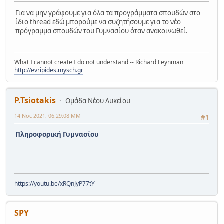
Για να μην γράφουμε για όλα τα προγράμματα σπουδών στο
ίδιο thread εδώ μπορούμε να συζητήσουμε για το νέο
πρόγραμμα σπουδών του Γυμνασίου όταν ανακοινωθεί.
What I cannot create I do not understand -- Richard Feynman
http://evripides.mysch.gr
P.Tsiotakis
Ομάδα Νέου Λυκείου
14 Νοε 2021, 06:29:08 ΜΜ
#1
Πληροφορική Γυμνασίου
https://youtu.be/xRQnJyP77tY
SPY