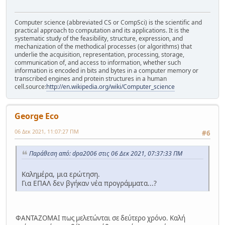
Computer science (abbreviated CS or CompSci) is the scientific and
practical approach to computation and its applications. It is the
systematic study of the feasibility, structure, expression, and
mechanization of the methodical processes (or algorithms) that
underlie the acquisition, representation, processing, storage,
communication of, and access to information, whether such
information is encoded in bits and bytes in a computer memory or
transcribed engines and protein structures in a human
cell.source:
http://en.wikipedia.org/wiki/Computer_science
George Eco
06 Δεκ 2021, 11:07:27 ΠΜ
#6
Παράθεση από: dpa2006 στις 06 Δεκ 2021, 07:37:33 ΠΜ
Καλημέρα, μια ερώτηση.
Για ΕΠΑΛ δεν βγήκαν νέα προγράμματα...?
ΦΑΝΤΑΖΟΜΑΙ πως μελετώνται σε δεύτερο χρόνο. Καλή