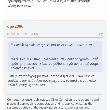
ερώτηση πάντως, θέλω να μάθω κι εγώ αν περιμένουμε
αλλαγές κι εκεί.
dpa2006
07 Δεκ 2021, 11:01:17 ΠΜ
#7
Παράθεση από: George Eco στις 06 Δεκ 2021, 11:07:27 ΠΜ
ΦΑΝΤΑΖΟΜΑΙ πως μελετώνται σε δεύτερο χρόνο. Καλή
ερώτηση πάντως, θέλω να μάθω κι εγώ αν περιμένουμε
αλλαγές κι εκεί.
Ελπίζω το πρόγραμμα που θα προκύψει για ΕΠΑΛ να είναι
τουλάχιστον εφάμιλλο του τρέχοντος, το οποίο είναι καλό
αλλά δυστυχώς παλιώνει.
Computer science (abbreviated CS or CompSci) is the scientific and
practical approach to computation and its applications. It is the
systematic study of the feasibility, structure, expression, and