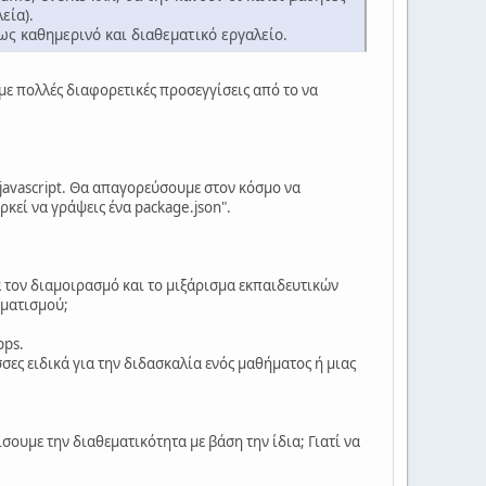
εία).
ως καθημερινό και διαθεματικό εργαλείο.
ε πολλές διαφορετικές προσεγγίσεις από το να
ε javascript. Θα απαγορεύσουμε στον κόσμο να
ρκεί να γράψεις ένα package.json".
α τον διαμοιρασμό και το μιξάρισμα εκπαιδευτικών
μματισμού;
pps.
σες ειδικά για την διδασκαλία ενός μαθήματος ή μιας
ίσουμε την διαθεματικότητα με βάση την ίδια; Γιατί να