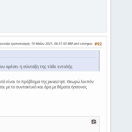
λευταία τροποποίηση
: 10 Μαΐου 2021, 06:51:50 ΜΜ από sstergou
#92
ου αρέσει η σύνταξη της τάδε εντολής
τό είναι το πρόβλημα της javascript. Θεωρώ λοιπόν
αι με το συντακτικό και άρα με θέματα ήσσονος