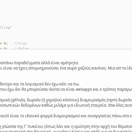
lling"
> 
0
;   
//true
< 
0
;   
//false
true
απάνω παραδείγματα αλλά είναι αμέτρητα.
ι είναι να έχεις απομνημονεύσει ένα σωρό χαζούς κανόνες. Μια απ'τα ίδι
NaN
0
ντρο και τα λογισμικά δεν έχω κάτι να πω.
45
,
60
].
sort
() 
// [1,15,2,3,30,45,5,60,7]
που έχω δει θα μπορούσαν άνετα να είναι webapps και ο τρόπος παραγω
.
max
(); 
// false
σμικά (github), δωρεάν (ή χαμηλού κόστους) διαμοιρασμός (npm) δωρεάν 
σωπικών δεδομένων καθώς μιλάμε για ιδιωτική εταιρεία. btw όλες αυτές 
1111111111
); 
// alerts 111111111111111110000 
ι αυτό είναι το ιδανικό φορμά διαμοιρασμού και συνεργασίας πάνω στα 
 
// Syntax Error
η γλώσσα της Γ' Λυκείου; (όπως λέει και η ερώτηση στην αρχή του θέματος
 
// Syntax Error
υμε javascript στο δημοτικό, γυμνάσιο λύκειο και επάλ για να διευκολύ