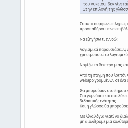
του Λυκείου, δεν γίνετα
Στην επιλογή της γλώσσ
Σε αυτό συμφωνώ πλήρως απ
προσπαθήσουμε να επιβάλλο
Να εξηγήσω τι εννοώ:
Λογισμικά παρουσιάσεων, an
χρησιμοποιεί το λογισμικό 
Νομίζω το δεύτερο μιας και
Από τη στιγμή που λοιπόν 
webapp γραμμένων σε ένα 
Θα μπορούσαν στο δημοτικό
Στο γυμνάσιο και στο λύκε
διδακτικής ενότητας.
Και η γλώσσα θα μπορούσε ν
Με λίγα λόγια γιατί να δια
μη διαλέξουμε μια καλύτερη