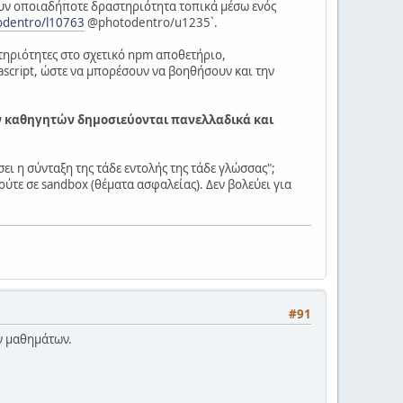
σουν οποιαδήποτε δραστηριότητα τοπικά μέσω ενός
dentro/l10763
@photodentro/u1235`.
τηριότητες στο σχετικό npm αποθετήριο,
vascript, ώστε να μπορέσουν να βοηθήσουν και την
ων καθηγητών δημοσιεύονται πανελλαδικά και
ει η σύνταξη της τάδε εντολής της τάδε γλώσσας";
 ούτε σε sandbox (θέματα ασφαλείας). Δεν βολεύει για
#91
ν μαθημάτων.