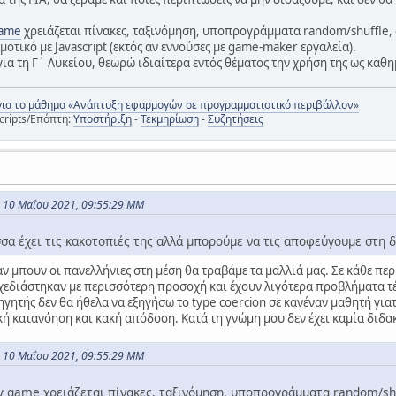
ame
χρειάζεται πίνακες, ταξινόμηση, υποπρογράμματα random/shuffle, e
ημοτικό με Javascript (εκτός αν εννούσες με game-maker εργαλεία).
ια τη Γ΄ Λυκείου, θεωρώ ιδιαίτερα εντός θέματος την χρήση της ως καθη
για το μάθημα «Ανάπτυξη εφαρμογών σε προγραμματιστικό περιβάλλον»
cripts/Επόπτη:
Υποστήριξη
-
Τεκμηρίωση
-
Συζητήσεις
ς 10 Μαΐου 2021, 09:55:29 ΜΜ
α έχει τις κακοτοπιές της αλλά μπορούμε να τις αποφεύγουμε στη δ
 αν μπουν οι πανελλήνιες στη μέση θα τραβάμε τα μαλλιά μας. Σε κάθε π
χεδιάστηκαν με περισσότερη προσοχή και έχουν λιγότερα προβλήματα τέτ
γητής δεν θα ήθελα να εξηγήσω το type coercion σε κανέναν μαθητή γιατ
κή κατανόηση και κακή απόδοση. Κατά τη γνώμη μου δεν έχει καμία διδακ
ς 10 Μαΐου 2021, 09:55:29 ΜΜ
game χρειάζεται πίνακες, ταξινόμηση, υποπρογράμματα random/shuff