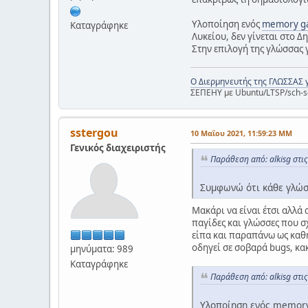
Υλοποίηση ενός
memory g
Καταγράφηκε
Λυκείου, δεν γίνεται στο Δ
Στην επιλογή της γλώσσας γ
Ο Διερμηνευτής της ΓΛΩΣΣΑΣ 
ΣΕΠΕΗΥ με Ubuntu/LTSP/sch-s
sstergou
10 Μαΐου 2021, 11:59:23 ΜΜ
Γενικός διαχειριστής
Παράθεση από: alkisg στι
Συμφωνώ ότι κάθε γλώσσ
Μακάρι να είναι έτσι αλλά
παγίδες και γλώσσες που σ
είπα και παραπάνω ως καθη
οδηγεί σε σοβαρά bugs, κα
μηνύματα: 989
Καταγράφηκε
Παράθεση από: alkisg στι
Υλοποίηση ενός memory 