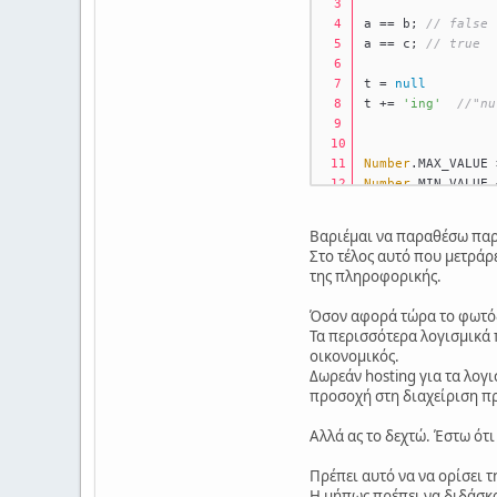
a == b; 
// false
a == c; 
// true
t = 
null
t += 
'ing'
//"nu
Number
.
MAX_VALUE
 
Number
.
MIN_VALUE
 
[] == ![];     
//
Βαριέμαι να παραθέσω παρ
Στο τέλος αυτό που μετράρε
Number
({});   
// 
της πληροφορικής.
Number
([]);   
// 
Όσον αφορά τώρα το φωτόδε
[
1
,
2
,
3
,
15
,
30
,
7
,
5
,
Τα περισσότερα λογισμικά 
οικονομικός.
Math
.
min
() < 
Math
Δωρεάν hosting για τα λογι
προσοχή στη διαχείριση προ
alert
(
11111111111
Αλλά ας το δεχτώ. Έστω ότ
42.
toFixed
(
2
);   
Πρέπει αυτό να να ορίσει τ
42.
toFixed
(
2
);  
Η μήπως πρέπει να διδάσκο