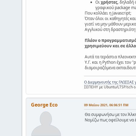
Οι
χρήστες
, δηλαδή 
γραφικού package m
Που κολλάει η Javascript;
Όταν όλοι οι καθηγητές κα
γιατί να μην μάθουν μερικο
Αγγλικού στη δραστηριότητ
Πλέον ο προγραμματισμός
χρησιμεύουν και σε άλλου
Αυτά τα τεράστια πλεονεκτή
Υ.Γ. και η Python έχει τον
διαμοιραζόμενα εκπαιδευτ
Ο Διερμηνευτής της ΓΛΩΣΣΑΣ 
ΣΕΠΕΗΥ με Ubuntu/LTSP/sch-s
George Eco
09 Μαΐου 2021, 06:06:51 ΠΜ
Θα συμφωνήσω με τον Άλκη 
Νομίζω πως οφείλουμε να έ