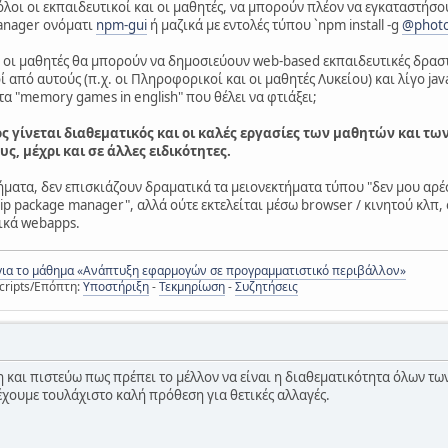
όλοι οι εκπαιδευτικοί και οι μαθητές, να μπορούν πλέον να εγκαταστή
anager ονόματι
npm-gui
ή μαζικά με εντολές τύπου `npm install -g
@photo
ι οι μαθητές θα μπορούν να δημοσιεύουν web-based εκπαιδευτικές δρασ
ί από αυτούς (π.χ. οι Πληροφορικοί και οι μαθητές Λυκείου) και λίγο ja
α "memory games in english" που θέλει να φτιάξει;
 γίνεται διαθεματικός και οι καλές εργασίες των μαθητών και τ
ς, μέχρι και σε άλλες ειδικότητες.
ματα, δεν επισκιάζουν δραματικά τα μειονεκτήματα τύπου "δεν μου αρέσ
 "pip package manager", αλλά ούτε εκτελείται μέσω browser / κινητού κλπ,
ικά webapps.
για το μάθημα «Ανάπτυξη εφαρμογών σε προγραμματιστικό περιβάλλον»
cripts/Επόπτη:
Υποστήριξη
-
Τεκμηρίωση
-
Συζητήσεις
και πιστεύω πως πρέπει το μέλλον να είναι η διαθεματικότητα όλων τω
χουμε τουλάχιστο καλή πρόθεση για θετικές αλλαγές.