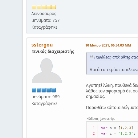
Δεινόσαυρος
μηνύματα: 757
Καταγράφηκε
sstergou
10 Μαΐου 2021, 06:34:03 ΜΜ
Γενικός διαχειριστής
Παράθεση από: alkisg στι
Αυτά τα τεράστια πλεον
Αγαπητέ Άλκη, πουθενά δεν 
λάθος τον αφορισμό ότι όσ
σημασίας.
μηνύματα: 989
Καταγράφηκε
Παραθέτω κάποια δείγματα κ
Κώδικας: javascript
var
 a = [
1
,
2
,
3
]
var
 c = 
'1,2,3'
;