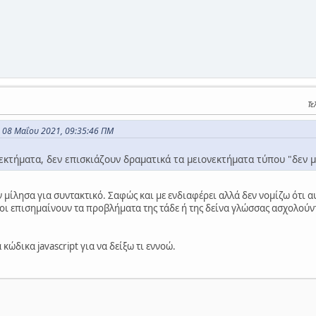
Τε
ς 08 Μαΐου 2021, 09:35:46 ΠΜ
εκτήματα, δεν επισκιάζουν δραματικά τα μειονεκτήματα τύπου "δεν μ
μίλησα για συντακτικό. Σαφώς και με ενδιαφέρει αλλά δεν νομίζω ότι αυ
οι επισημαίνουν τα προβλήματα της τάδε ή της δείνα γλώσσας ασχολούντ
ώδικα javascript για να δείξω τι εννοώ.