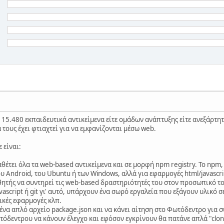
15.480 εκπαιδευτικά αντικείμενα είτε ομάδων ανάπτυξης είτε ανεξάρτη
τους έχει φτιαχτεί για να εμφανίζονται μέσω web.
 είναι:
θέτει όλα τα web-based αντικείμενα και σε μορφή npm registry. Το npm,
ου Android, του Ubuntu ή των Windows, αλλά για εφαρμογές html/javascri
ητής να συντηρεί τις web-based δραστηριότητές του στον προσωπικό του
ascript ή git γι' αυτό, υπάρχουν ένα σωρό εργαλεία που εξάγουν υλικό σ
ικές εφαρμογές κλπ.
 ένα απλό αρχείο package.json και να κάνει αίτηση στο Φωτόδεντρο για 
όδεντρου να κάνουν έλεγχο και εφόσον εγκρίνουν θα πατάνε απλά "clone"