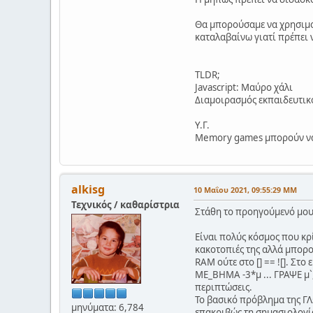
42
 .
toFixed
(
2
);  
42
 . 
toFixed
(
2
); 
Θα μπορούσαμε να χρησιμοπο
42.0
.
toFixed
(
2
); 
καταλαβαίνω γιατί πρέπει 
42.
.
toFixed
(
2
);  
TLDR;
Javascript: Μαύρο χάλι
Διαμοιρασμός εκπαιδευτικ
Υ.Γ.
Memory games μπορούν να φ
alkisg
10 Μαΐου 2021, 09:55:29 ΜΜ
Τεχνικός / καθαρίστρια
Στάθη το προηγούμενό μου 
Είναι πολύς κόσμος που κρ
κακοτοπιές της αλλά μπορο
RAM ούτε στο [] == ![]. Στ
ΜΕ_ΒΗΜΑ -3*μ ... ΓΡΑΨΕ μ`
περιπτώσεις.
Το βασικό πρόβλημα της ΓΛΩ
μηνύματα: 6,784
επακριβώς τη σημασιολογία