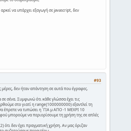
αρκεί να υπάρχει εξαγωγή σε javascript, δεν
#93
ς μέρες, δεν ήταν απάντηση σε αυτά που έγραφες.
 σε σένα. Συμφωνώ ότι κάθε γλώσσα έχει τις
ρθούμε στο γιατί η range(1000000000) εξαντλεί τη
θα έπρεπε να τυπώσει η `ΓΙΑ μ ΑΠΟ -1 ΜΕΧΡΙ 10
 αφού μπορούμε να περιορίσουμε τη χρήση της σε απλές
2) ότι δεν έχει πραγματική χρήση. Αν μας όριζαν
α το συζητούσαμε περαιτέρω.