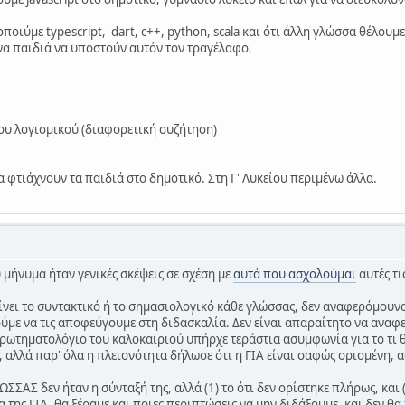
 
// "42.00" 
 
// "42.00" 
ιύμε typescript, dart, c++, python, scala και ότι άλλη γλώσσα θέλουμε 
 
// "42.00" 
να παιδιά να υποστούν αυτόν τον τραγέλαφο.
 
// "42.00"
ου λογισμικού (διαφορετική συζήτηση)
τιάχνουν τα παιδιά στο δημοτικό. Στη Γ' Λυκείου περιμένω άλλα.
μήνυμα ήταν γενικές σκέψεις σε σχέση με
αυτά που ασχολούμαι
αυτές τι
ίνει το συντακτικό ή το σημασιολογικό κάθε γλώσσας, δεν αναφερόμουνα
ύμε να τις αποφεύγουμε στη διδασκαλία. Δεν είναι απαραίτητο να αναφε
ο ερωτηματολόγιο του καλοκαιριού υπήρχε τεράστια ασυμφωνία για το τι 
, αλλά παρ' όλα η πλειονότητα δήλωσε ότι η ΓΙΑ είναι σαφώς ορισμένη,
ΣΣΑΣ δεν ήταν η σύνταξή της, αλλά (1) το ότι δεν ορίστηκε πλήρως, και (
 της ΓΙΑ, θα ξέραμε και ποιες περιπτώσεις να μην διδάξουμε, και δεν θ