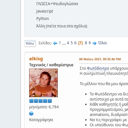
ΓΛΩΣΣΑ+Ψευδογλώσσα
Javascript
Python
Άλλη (πείτε ποια στα σχόλια)
1
...
4
5
6
8
9
Όλοι
Σελίδες
7
Κάτω
alkisg
08 Μαΐου 2021, 09:35:46 ΠΜ
Τεχνικός / καθαρίστρια
Στο
Φωτόδεντρο
υπάρχουν 
Η συντριπτική πλειονότητά 
Το μέλλον που θα μου άρεσε
Το Φωτόδεντρο να δια
αντίστοιχο με αυτά τ
Κάθε καθηγητής ή μαθ
μηνύματα: 6,784
προγραμματισμού, jav
animations, διαδραστ
Καταγράφηκε
Να τις περιγράφει με
Οι υπεύθυνοι του Φωτ