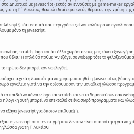
ι στο Δημοτικό με Javascript (εκτός αν εννούσες με game-maker εργαλ
ας για τη Γ΄ Λυκείου, θεωρώ ιδιαίτερα εντός θέματος την χρήση της 
λά νομίζω ότι σε αυτό που περιγράφεις είναι καλύτερο να αγκαλιάσουμ
υμε μόνο τη Javascript.
imation, scratch, logo και ότι άλλο χωράει ο νους μας κάνει εξαγωγή σ
που θέλει; Ή απλά θα πούμε "Αν εξάγει σε webapp τότε το φιλοξενούμε α
 το πρώτο δεν μπορεί καν να ελεγθεί.
υπάρχει τεχικά η δυνατότητα να χρησιμοποιηθεί η Javascript ως βάση γι
σωρό εργαλεία γιατί να την ορίσουμε σαν την μοναδική γλώσσα προγρα
 τα παιδιά να κάνουν logo και scratch και να τα δημοσιεύουν σαν weba
ιο η λογική αυτή μπορεί να επεκταθεί σε ένα σωρό προγράμματα και γλώσ
α εξάγει javascript για όποιον επιθυμεί(!).
λέξουμε javascript από την στιγμή που δεν καν είναι απαραίτητη για να χτ
 γλώσσα για τη Γ' Λυκείου;