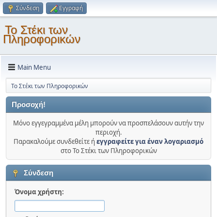
Σύνδεση
Εγγραφή
Το Στέκι των
Πληροφορικών
Main Menu
Το Στέκι των Πληροφορικών
Προσοχή!
Μόνο εγγεγραμμένα μέλη μπορούν να προσπελάσουν αυτήν την
περιοχή.
Παρακαλούμε συνδεθείτε ή
εγγραφείτε για έναν λογαριασμό
στο Το Στέκι των Πληροφορικών
Σύνδεση
Όνομα χρήστη: