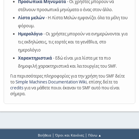
Προσωπικά Μηνύματα
- Οι χρήστες μπορούν να
στέλνουν προσωπικά μηνύματα ο ένας στον άλλο.
Λίστα μελών
- Η Λίστα Μελών εμφανίζει όλα τα μέλη του
φόρουμ.
Ημερολόγιο
- Οι χρήστες μπορούν να ενημερώνονται για
τις εκδηλώσεις, τις εορτές και τα γενέθλια, στο
ημερολόγιο
Χαρακτηριστικά
- Εδώ είναι μια λίστα με τα πιο
δημοφιλή χαρακτηριστικά και λειτουργίες του SMF.
Για περισσότερες πληροφορίες για την χρήση του SMF δείτε
το
Simple Machines Documentation Wiki
, επίσης δείτε τα
credits
για να μάθετε ποιοι έκαναν το SMF αυτό που είναι
σήμερα.
|
|
Βοήθεια
Όροι και Κανόνες
Πάνω ▲