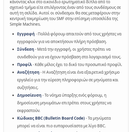
κάνοντας κλικ στο εικονίδιο ερωτηματικό δίπλα από το
σχετικό τμήμα είτε επιλέγοντας έναν από τους συνδέσμους σε
αυτή τη σελίδα. Αυτοί οι σύνδεσμοι θα σας μεταφέρουν στην
κεντρική τεκμηρίωση του SMF στην επίσημη ιστοσελίδα της
Simple Machines.
Εγγραφή
- Πολλά φόρουμ απαιτούν από τους χρήστες να
εγγραφούν για να αποκτήσουν πλήρη πρόσβαση.
Σύνδεση
- Μετά την εγγραφή, οι χρήστες πρέπει να
συνδεθούν για να έχουν πρόσβαση στο λογαριασμό τους.
Προφίλ
- Κάθε μέλος έχει το δικό του προσωπικό προφίλ.
Αναζήτηση
- Η Αναζήτηση είναι ένα εξαιρετικά χρήσιμο
εργαλείο για την εύρεση πληροφοριών σε μηνύματα και
συζητήσεις.
Δημοσίευση
- Το νόημα ύπαρξης ενός φόρουμ, η
δημοσίευση μηνυμάτων επιτρέπει στους χρήστες να
εκφραστούν.
Κώδικας BBC (Bulletin Board Code)
- Τα μηνύματα
μπορεί να είναι πιο ευπαρουσίαστα με λίγο BBC.