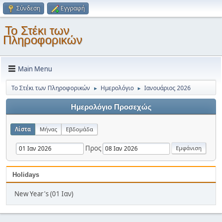
Σύνδεση
Εγγραφή
Το Στέκι των
Πληροφορικών
Main Menu
Το Στέκι των Πληροφορικών
Ημερολόγιο
Ιανουάριος 2026
►
►
Ημερολόγιο Προσεχώς
Λίστα
Μήνας
Εβδομάδα
Προς
Holidays
New Year's (01 Ιαν)