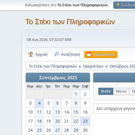
Καλωσορίσατε στο
Το Στέκι των Πληροφορικών
.
Σύνδεσ
Το Στέκι των Πληροφορικών
08 Αυγ 2026, 07:32:07 ΜΜ
Αρχική
Αναζήτηση
Ημερολόγιο
Το Στέκι των Πληροφορικών
Ημερολόγιο
Οκτώβριος 20
►
►
Σεπτέμβριος 2023
Κυρ
Δευ
Τρι
Τετ
Πεμ
Παρ
Σαβ
Λίστα
Μήνας
Ε
1
2
3
4
5
6
7
8
9
Δεν υπάρχουν γεγον
10
11
12
13
14
15
16
17
18
19
20
21
22
23
24
25
26
27
28
29
30