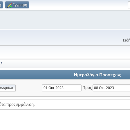
η
Εγγραφή
Ειδή
23
Ημερολόγιο Προσεχώς
Προς
βδομάδα
ότα προς εμφάνιση.