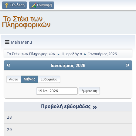
Σύνδεση
Εγγραφή
Το Στέκι των
Πληροφορικών
Main Menu
Το Στέκι των Πληροφορικών
Ημερολόγιο
Ιανουάριος 2026
►
►
«
»
Ιανουάριος 2026
Λίστα
Μήνας
Εβδομάδα
»
28
29