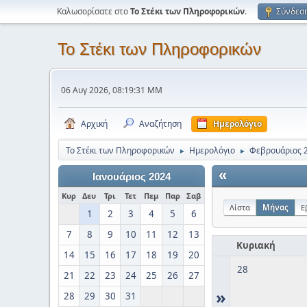
Καλωσορίσατε στο
Το Στέκι των Πληροφορικών
.
Σύνδεσ
Το Στέκι των Πληροφορικών
06 Αυγ 2026, 08:19:31 ΜΜ
Αρχική
Αναζήτηση
Ημερολόγιο
Το Στέκι των Πληροφορικών
Ημερολόγιο
Φεβρουάριος 
►
►
«
Ιανουάριος 2024
Κυρ
Δευ
Τρι
Τετ
Πεμ
Παρ
Σαβ
Λίστα
Μήνας
Ε
1
2
3
4
5
6
7
8
9
10
11
12
13
Κυριακή
14
15
16
17
18
19
20
28
21
22
23
24
25
26
27
»
28
29
30
31