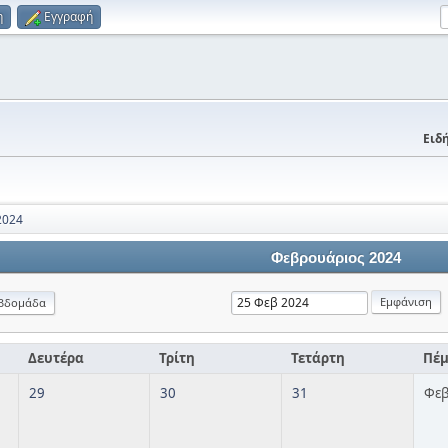
η
Εγγραφή
Ειδή
2024
Φεβρουάριος 2024
βδομάδα
Δευτέρα
Τρίτη
Τετάρτη
Πέ
29
30
31
Φεβ