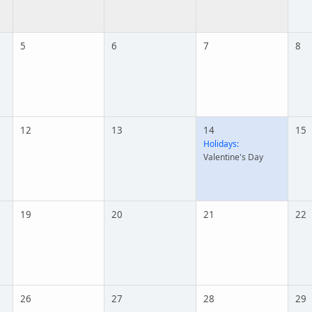
5
6
7
8
12
13
14
15
Holidays:
Valentine's Day
19
20
21
22
26
27
28
29