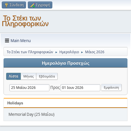
Σύνδεση
Εγγραφή
Το Στέκι των
Πληροφορικών
Main Menu
Το Στέκι των Πληροφορικών
Ημερολόγιο
Μάιος 2026
►
►
Ημερολόγιο Προσεχώς
Λίστα
Μήνας
Εβδομάδα
Προς
Holidays
Memorial Day (25 Μαΐου)