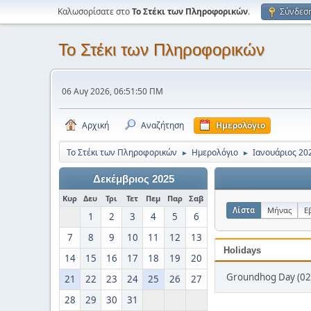
Καλωσορίσατε στο
Το Στέκι των Πληροφορικών
.
Σύνδεσ
Το Στέκι των Πληροφορικών
06 Αυγ 2026, 06:51:50 ΠΜ
Αρχική
Αναζήτηση
Ημερολόγιο
Το Στέκι των Πληροφορικών
Ημερολόγιο
Ιανουάριος 20
►
►
Δεκέμβριος 2025
Κυρ
Δευ
Τρι
Τετ
Πεμ
Παρ
Σαβ
Λίστα
Μήνας
Ε
1
2
3
4
5
6
7
8
9
10
11
12
13
Holidays
14
15
16
17
18
19
20
Groundhog Day (02
21
22
23
24
25
26
27
28
29
30
31