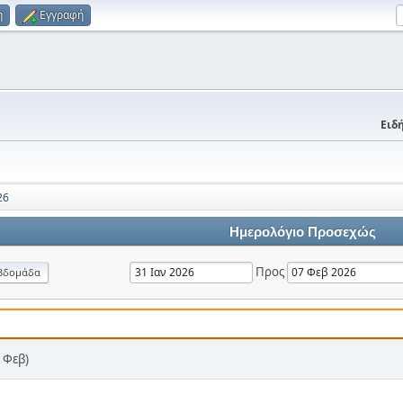
η
Εγγραφή
Ειδή
26
Ημερολόγιο Προσεχώς
Προς
βδομάδα
 Φεβ)