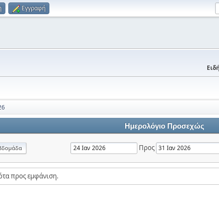
η
Εγγραφή
Ειδή
26
Ημερολόγιο Προσεχώς
Προς
βδομάδα
ότα προς εμφάνιση.