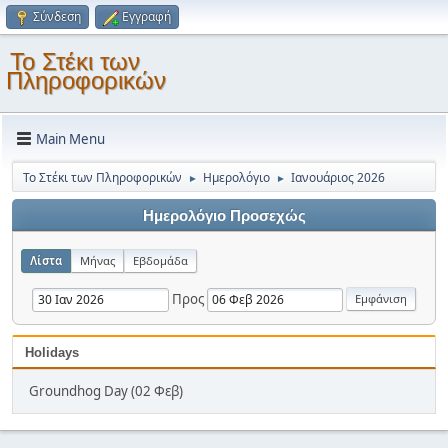
Σύνδεση
Εγγραφή
Το Στέκι των
Πληροφορικών
Main Menu
Το Στέκι των Πληροφορικών
Ημερολόγιο
Ιανουάριος 2026
►
►
Ημερολόγιο Προσεχώς
Λίστα
Μήνας
Εβδομάδα
Προς
Holidays
Groundhog Day (02 Φεβ)