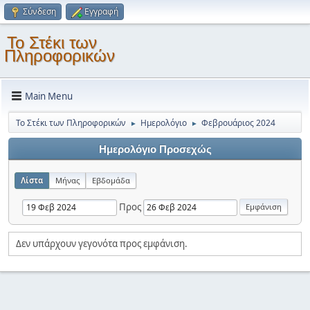
Σύνδεση
Εγγραφή
Το Στέκι των
Πληροφορικών
Main Menu
Το Στέκι των Πληροφορικών
Ημερολόγιο
Φεβρουάριος 2024
►
►
Ημερολόγιο Προσεχώς
Λίστα
Μήνας
Εβδομάδα
Προς
Δεν υπάρχουν γεγονότα προς εμφάνιση.