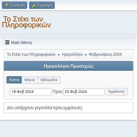
Σύνδεση
Εγγραφή
Το Στέκι των
Πληροφορικών
Main Menu
Το Στέκι των Πληροφορικών
Ημερολόγιο
Φεβρουάριος 2024
►
►
Ημερολόγιο Προσεχώς
Λίστα
Μήνας
Εβδομάδα
Προς
Δεν υπάρχουν γεγονότα προς εμφάνιση.