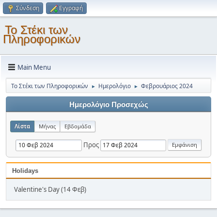
Σύνδεση
Εγγραφή
Το Στέκι των
Πληροφορικών
Main Menu
Το Στέκι των Πληροφορικών
Ημερολόγιο
Φεβρουάριος 2024
►
►
Ημερολόγιο Προσεχώς
Λίστα
Μήνας
Εβδομάδα
Προς
Holidays
Valentine's Day (14 Φεβ)