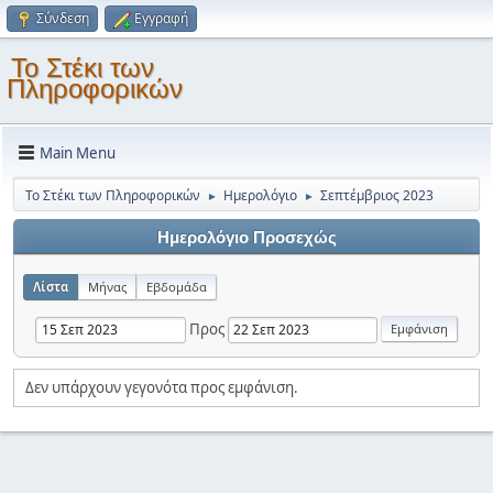
Σύνδεση
Εγγραφή
Το Στέκι των
Πληροφορικών
Main Menu
Το Στέκι των Πληροφορικών
Ημερολόγιο
Σεπτέμβριος 2023
►
►
Ημερολόγιο Προσεχώς
Λίστα
Μήνας
Εβδομάδα
Προς
Δεν υπάρχουν γεγονότα προς εμφάνιση.