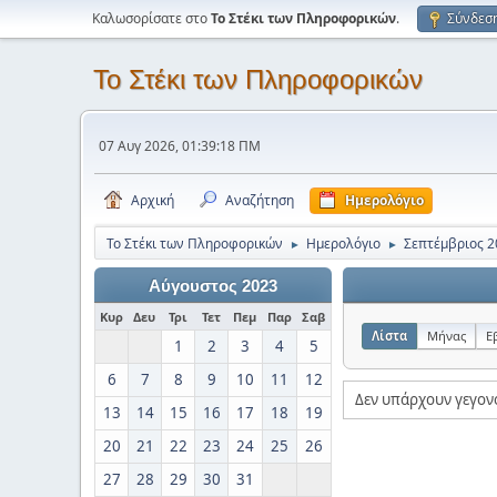
Καλωσορίσατε στο
Το Στέκι των Πληροφορικών
.
Σύνδεσ
Το Στέκι των Πληροφορικών
07 Αυγ 2026, 01:39:18 ΠΜ
Αρχική
Αναζήτηση
Ημερολόγιο
Το Στέκι των Πληροφορικών
Ημερολόγιο
Σεπτέμβριος 2
►
►
Αύγουστος 2023
Κυρ
Δευ
Τρι
Τετ
Πεμ
Παρ
Σαβ
Λίστα
Μήνας
Ε
1
2
3
4
5
6
7
8
9
10
11
12
Δεν υπάρχουν γεγον
13
14
15
16
17
18
19
20
21
22
23
24
25
26
27
28
29
30
31