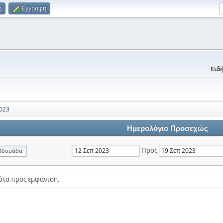
η
Εγγραφή
Ειδή
023
Ημερολόγιο Προσεχώς
Προς
βδομάδα
ότα προς εμφάνιση.