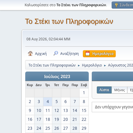
Καλωσορίσατε στο
Το Στέκι των Πληροφορικών
.
Σύνδεσ
Το Στέκι των Πληροφορικών
08 Αυγ 2026, 02:04:44 ΜΜ
Αρχική
Αναζήτηση
Ημερολόγιο
Το Στέκι των Πληροφορικών
Ημερολόγιο
Αύγουστος 20
►
►
Ιούλιος 2023
Κυρ
Δευ
Τρι
Τετ
Πεμ
Παρ
Σαβ
Λίστα
Μήνας
Ε
1
2
3
4
5
6
7
8
Δεν υπάρχουν γεγον
9
10
11
12
13
14
15
16
17
18
19
20
21
22
23
24
25
26
27
28
29