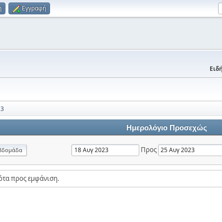
η
Εγγραφή
Ειδή
23
Ημερολόγιο Προσεχώς
Προς
βδομάδα
ότα προς εμφάνιση.