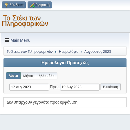
Σύνδεση
Εγγραφή
Το Στέκι των
Πληροφορικών
Main Menu
Το Στέκι των Πληροφορικών
Ημερολόγιο
Αύγουστος 2023
►
►
Ημερολόγιο Προσεχώς
Λίστα
Μήνας
Εβδομάδα
Προς
Δεν υπάρχουν γεγονότα προς εμφάνιση.