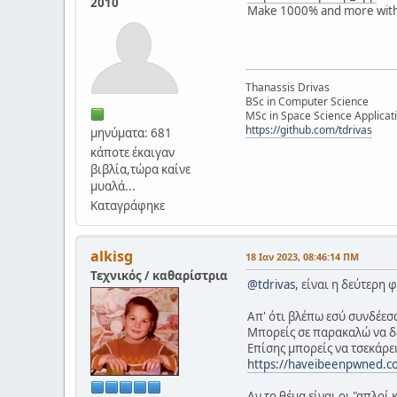
2010
Make 1000% and more withi
Thanassis Drivas
BSc in Computer Science
MSc in Space Science Applicat
https://github.com/tdrivas
μηνύματα: 681
κάποτε έκαιγαν
βιβλία,τώρα καίνε
μυαλά...
Καταγράφηκε
alkisg
18 Ιαν 2023, 08:46:14 ΠΜ
Τεχνικός / καθαρίστρια
@tdrivas
, είναι η δεύτερη
Απ' ότι βλέπω εσύ συνδέεσα
Μπορείς σε παρακαλώ να δε
Επίσης μπορείς να τσεκάρει
https://haveibeenpwned.c
Αν το θέμα είναι οι "απλοί