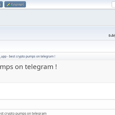
η
Εγγραφή
Ειδή
pp - best crypto pumps on telegram !
mps on telegram !
est crypto pumps on telegram