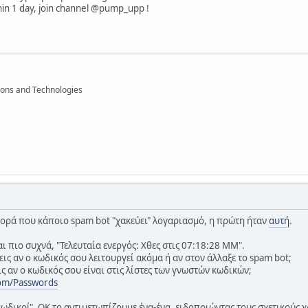
n 1 day, join channel @pump_upp !
ions and Technologies
 φορά που κάποιο spam bot "χακεύει" λογαριασμό, η πρώτη ήταν
αυτή
.
ι πιο συχνά, "Τελευταία ενεργός: Χθες στις 07:18:28 ΜΜ".
ις αν ο κωδικός σου λειτουργεί ακόμα ή αν στον άλλαξε το spam bot;
ς αν ο κωδικός σου είναι στις λίστες των γνωστών κωδικών;
om/Passwords
 κωδικοί", ΟΚ το αντιμετωπίζουμε ένα-ένα, ειδοποιώντας τους σχετικούς 