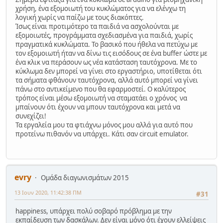
χρήση, ένα εξομοιωτή του κυκλώματος για να ελένχω τη
λογική χωρίς να παίζω με τους διακόπτες.
Ίσως είναι προτιμότερο τα παιδιά να ασχολούνται με
εξομοιωτές, προγράμματα σχεδιασμένα για παιδιά, χωρίς
πραγματικά κυκλώματα. Το βασικό που ήθελα να πετύχω με
τον εξομοιωτή ήταν να δίνω τις εισόδους σε ένα buffer ώστε με
ένα κλικ να περάσουν ως νέα κατάσταση ταυτόχρονα. Με το
κύκλωμα δεν μπορεί να γίνει στο εργαστήριο, υποτίθεται ότι
τα σήματα φθάνουν ταυτόχρονα, αλλά αυτό μπορεί να γίνει
πάνω στο αντικείμενο που θα εφαρμοστεί. Ο καλύτερος
τρόπος είναι μέσω εξομοιωτή να σταματάει ο χρόνος να
μπαίνουν ότι έχουν να μπουν ταυτόχρονα και μετά να
συνεχίζει!
Τα εργαλεία μου τα φτιάχνω μόνος μου αλλά για αυτό που
προτείνω πιθανόν να υπάρχει. Κάτι σαν circuit emulator.
evry
Ομάδα διαγωνισμάτων 2015
13 Ιουν 2020, 11:42:38 ΠΜ
#31
happiness, υπάρχει πολύ σοβαρό πρόβλημα με την
εκπαίδευση των δασκάλων. Δεν είναι μόνο ότι έχουν ελλείψεις