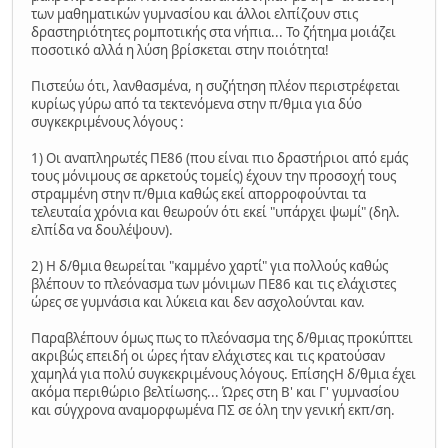
των μαθηματικών γυμνασίου και άλλοι ελπίζουν στις
δραστηριότητες ρομποτικής στα νήπια... Το ζήτημα μοιάζει
ποσοτικό αλλά η λύση βρίσκεται στην ποιότητα!
Πιστεύω ότι, λανθασμένα, η συζήτηση πλέον περιστρέφεται
κυρίως γύρω από τα τεκτενόμενα στην π/θμια για δύο
συγκεκριμένους λόγους :
1) Οι αναπληρωτές ΠΕ86 (που είναι πιο δραστήριοι από εμάς
τους μόνιμους σε αρκετούς τομείς) έχουν την προσοχή τους
στραμμένη στην π/θμια καθώς εκεί απορροφούνται τα
τελευταία χρόνια και θεωρούν ότι εκεί "υπάρχει ψωμί" (δηλ.
ελπίδα να δουλέψουν).
2) Η δ/θμια θεωρείται "καμμένο χαρτί" για πολλούς καθώς
βλέπουν το πλεόνασμα των μόνιμων ΠΕ86 και τις ελάχιστες
ώρες σε γυμνάσια και λύκεια και δεν ασχολούνται καν.
Παραβλέπουν όμως πως το πλεόνασμα της δ/θμιας προκύπτει
ακριβώς επειδή οι ώρες ήταν ελάχιστες και τις κρατούσαν
χαμηλά για πολύ συγκεκριμένους λόγους. ΕπίσηςΗ δ/θμια έχει
ακόμα περιθώριο βελτίωσης... Ώρες στη Β' και Γ' γυμνασίου
και σύγχρονα αναμορφωμένα ΠΣ σε όλη την γενική εκπ/ση.