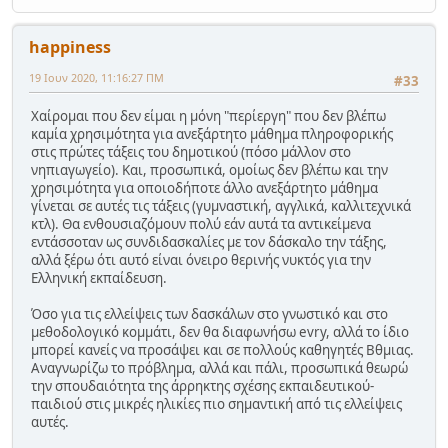
happiness
19 Ιουν 2020, 11:16:27 ΠΜ
#33
Χαίρομαι που δεν είμαι η μόνη "περίεργη" που δεν βλέπω
καμία χρησιμότητα για ανεξάρτητο μάθημα πληροφορικής
στις πρώτες τάξεις του δημοτικού (πόσο μάλλον στο
νηπιαγωγείο). Και, προσωπικά, ομοίως δεν βλέπω και την
χρησιμότητα για οποιοδήποτε άλλο ανεξάρτητο μάθημα
γίνεται σε αυτές τις τάξεις (γυμναστική, αγγλικά, καλλιτεχνικά
κτλ). Θα ενθουσιαζόμουν πολύ εάν αυτά τα αντικείμενα
εντάσσοταν ως συνδιδασκαλίες με τον δάσκαλο την τάξης,
αλλά ξέρω ότι αυτό είναι όνειρο θερινής νυκτός για την
Ελληνική εκπαίδευση.
Όσο για τις ελλείψεις των δασκάλων στο γνωστικό και στο
μεθοδολογικό κομμάτι, δεν θα διαφωνήσω evry, αλλά το ίδιο
μπορεί κανείς να προσάψει και σε πολλούς καθηγητές Βθμιας.
Αναγνωρίζω το πρόβλημα, αλλά και πάλι, προσωπικά θεωρώ
την σπουδαιότητα της άρρηκτης σχέσης εκπαιδευτικού-
παιδιού στις μικρές ηλικίες πιο σημαντική από τις ελλείψεις
αυτές.