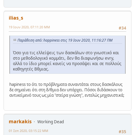
ilias_s
19 Ιουν 2020, 07:11:20 ΜΜ
#34
Παράθεση από: happiness στις 19 Ιουν 2020, 11:16:27 ΠΜ
Όσο για τις ελλείψεις των δασκάλων στο γνωστικό και
στο μεθοδολογικό κομμάτι, δεν θα διαφωνήσω evry,
αλλά το ίδιο μπορεί κανείς να προσάψει και σε πολλούς
καθηγητές Βθμιας.
hapiness το ότι το πρόβληματα συναντάται στους δασκάλους
δε σημαίνει ότι στη δ/θμια δεν υπάρχει. Πόσοι διδάσκουν το
αντικείμενό τους ως μία "στείρα γνώση", εντελώς μηχανιστικά;
markakis
Working Dead
01 Σεπ 2020, 03:15:22 ΜΜ
#35