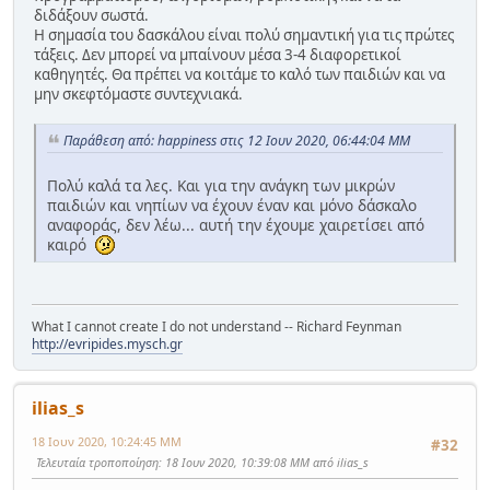
διδάξουν σωστά.
Η σημασία του δασκάλου είναι πολύ σημαντική για τις πρώτες
τάξεις. Δεν μπορεί να μπαίνουν μέσα 3-4 διαφορετικοί
καθηγητές. Θα πρέπει να κοιτάμε το καλό των παιδιών και να
μην σκεφτόμαστε συντεχνιακά.
Παράθεση από: happiness στις 12 Ιουν 2020, 06:44:04 ΜΜ
Πολύ καλά τα λες. Και για την ανάγκη των μικρών
παιδιών και νηπίων να έχουν έναν και μόνο δάσκαλο
αναφοράς, δεν λέω... αυτή την έχουμε χαιρετίσει από
καιρό
What I cannot create I do not understand -- Richard Feynman
http://evripides.mysch.gr
ilias_s
18 Ιουν 2020, 10:24:45 ΜΜ
#32
Τελευταία τροποποίηση
: 18 Ιουν 2020, 10:39:08 ΜΜ από ilias_s