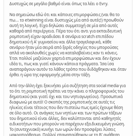
Δυστυχώς σε μεγάλο βαθμό είναι όπως τα λέει ο Evry.
Να σημειώσω εδώ ότι και κάποιες επιμορφώσεις (ναι θα το
πω... το etwinning είναι δυστυχώς μία από αυτές!) προωθούν
αυτή τη λογική. Είχα δηλώσει συμμετοχή σε μία από αυτές
καθαρά από περιέργεια. Πέρα του ότι αντι για εκπαιδευτική
ρομποτική είχαν αραδιάσει 8 σενάρια scratch επιπέδου
δημοτικού ή Α' γυμνασίου και άλλα τραγελαφικά, κάθε
σενάριο ήταν μία σειρά από ξερές οδηγίες που μπορούσες
απλά να ακολουθείς χωρίς να καταλαβαίνεις καν τι κάνεις.
Έτσι πολλοί μαζεύουν χαρτιά επιμορφώσεων και δεν έχουν
ιδέα τι, πως και γιατί κάνουν κάποια πράγματα. Ίσα ίσα
αναπαράγουν αυτόν το λάθος τρόπο που διδάχθηκαν και όταν
έρθει η ώρα της εφαρμογής μέσα στην τάξη.
Από την άλλη έχει ξεκινήσει μία συζήτηση στα social media για
το ότι τη ρομποτική πρέπει να την κάνει ο πληροφορικός του
δημοτικού (και γιατί όχι και του νηπιαγωγείου). Προσωπικά
διαφωνώ με αυτό! Ο σκοπός της ρομποτικής σε αυτές τις
ηλικίες είναι τέτοιος που δεν πιστεύω πως εμείς έχουμε θέση
σε όλο αυτό. Οι ανάγκες των νηπίων και των πρώτων τάξεων
του δημοτικού είναι άλλες, δεν καλύπτονται από καθηγητές
ειδικοτήτων που μπορούν να παρέχουν εξειδικευμένη γνώση.
Το (συντεχνιακό) κυνήγι των ωρών δεν προσφέρει λύσεις
μακροπρόθεσμα. Πολλοί επαναπαύθηκαν με τη Β' ανάθεση