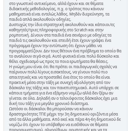
στο γνωστικό αντικείμενο, αλλά έχουν και σε θέματα
διδακτικής μεθοδολογίας, π.χ. ο τρόπος που κάνουν
μαθηματικά είναι εντελώς λάθος. Μηδέν διερεύνηση, τα
παιδιά απλά ακολουθούν οδηγίες.
Δυστυχώς την ίδια στρατηγική ακολουθούν και κάποιοι/ες
καθηγητές/τριες πληροφορικής στο Scratch και στην
ρομποτική. Δίνουν στα παιδιά ένα σενάριο με οδηγίες τα
παιδιά τις ακολουθούν και επειδή έτσι έχουν γράψει ένα
πρόγραμμα έχουν την εντύπωση ότι έχουν μάθει να
προγραμματίζουν. Δεν τους θέτουν ένα πρόβλημα το οποίο θα
το αναλύουν σιγά-σιγά. Αυτό φυσικά είναι πολύ δύσκολο και
θέλει σχεδιασμό ως προς το ποια ερωτήματα θα θέσεις.
Η γνώμη μου είναι ότι θα πρέπει οι παιδαγωγικές σχολές να
παίρνουν πολύ λίγους εισακτέους, να γίνουν πολύ πιο
απαιτητικές και να προστεθεί ένα έτος το οποίο θα είναι
πρακτική μέσα στην τάξη με συνεχή αξιολόγηση από τον
δάσκαλο της τάξης και τον πανεπιστημιακό. Αυτό υπάρχει σε
κάποια τμήματα για ένα εξάμηνο νομίζω αλλά δεν ξέρω αν
γίνεται σε όλα. Δηλαδή αν ο τελοιόφοιτος δάσκαλος έχει μια
δική του τάξη για μεγάλο χρονικό διάστημα.
Ωστόσο οι δάσκαλοι θα μπορούσαν να κάνουν
δραστηριότητες ΤΠΕ μέχρι την 3η δημοτικού οριζόντια μέσα
από τα άλλα μαθήματα. Από εκεί και πέρα 4η-6η δημοτικού δε
νομίζω ότι έχουν το υπόβαθρο να εισέλθουν σε θέματα
προγραμματισμού, αλγορίθμων, ρομποτικής και να τα