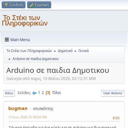
Σύνδεση
Εγγραφή
Το Στέκι των
Πληροφορικών
Main Menu
Το Στέκι των Πληροφορικών
Δημοτικό
Γενικά
►
►
Arduino σε παιδια Δημοτικου
►
Arduino σε παιδια Δημοτικου
Ξεκίνησε από παρις, 10 Μαΐου 2020, 02:12:31 ΜΜ
1
2
Όλοι
Σελίδες
3
Κάτω
User Actions
bugman
επισκέπτης
13 Ιουν 2020, 01:00:04 ΠΜ
#30
Σήμερα έφτιαξα για ένα κύκλωμα σε arduino για βιομηχανική