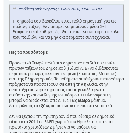
Παράθεση από: evry στις 13 Ιουν 2020, 11:42:38 ΠΜ
Η σημασία του δασκάλου είναι πολύ σημαντική για τις
πρώτες τάξεις. Δεν μπορεί να μπαίνουν μέσα 3-4
διαφορετικοί καθηγητές. Θα πρέπει να κοιτάμε το καλό
των παιδιών και να μην σκεφτόμαστε συντεχνιακά.
Πες τα Χρυσόστομε!
Προσωπικά θεωρώ πολύ πιο σημαντικό παιδιά των τριών
πρώτων τάξεων του Δημοτικού (ειδικά Α, Β) να διδάσκονται
περισσότερες ώρες άλλα αντικείμενα (Εικαστικά, Μουσική)
αντί της Πληροφορικής. Τα μαθήματα αυτά έχουν περισσότερα
πράγματα να προσφέρουν,
σε αυτή την ηλικία
, στην
ανάπτυξη του χαρακτήρα τους και στην καλλιέργεια
αισθητικής και αντίληψης του κόσμου. Η Πληροφορική
μπορεί να διδάσκεται στις Δ, Ε, ΣΤ ως
δίωρο
μάθημα,
διατηρώντας το
εξάωρο
του αντικειμένου στο Δημοτικό.
Δεν θα ξεχάσω την πρώτη χρονιά που δίδαξα σε Δημοτικό,
πίσω στο 2011
σε ΕΑΕΠ χωριού του Ηρακλείου, όταν τα
πρωτάκια χρειαζόταν 2 μήνες για να μάθουν να
χρησιμοποιούν το ποντίκι μια που δεν είχαν