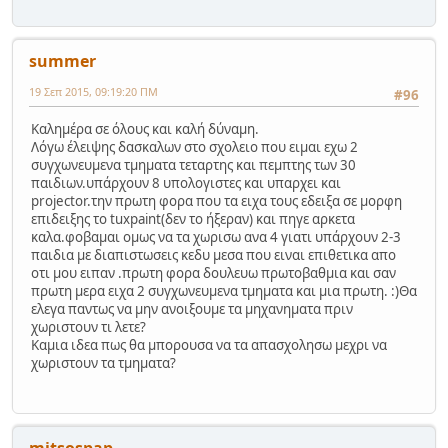
summer
19 Σεπ 2015, 09:19:20 ΠΜ
#96
Καλημέρα σε όλους και καλή δύναμη.
Λόγω έλειψης δασκαλων στο σχολειο που ειμαι εχω 2
συγχωνευμενα τμηματα τεταρτης και πεμπτης των 30
παιδιων.υπάρχουν 8 υπολογιστες και υπαρχει και
projector.την πρωτη φορα που τα ειχα τους εδειξα σε μορφη
επιδειξης το tuxpaint(δεν το ήξεραν) και πηγε αρκετα
καλα.φοβαμαι ομως να τα χωρισω ανα 4 γιατι υπάρχουν 2-3
παιδια με διαπιστωσεις κεδυ μεσα που ειναι επιθετικα απο
οτι μου ειπαν .πρωτη φορα δουλευω πρωτοβαθμια και σαν
πρωτη μερα ειχα 2 συγχωνευμενα τμηματα και μια πρωτη. :)Θα
ελεγα παντως να μην ανοιξουμε τα μηχανηματα πριν
χωριστουν τι λετε?
Καμια ιδεα πως θα μπορουσα να τα απασχολησω μεχρι να
χωριστουν τα τμηματα?