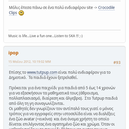
Μόλις έπεσα πάνω σε ένα πολύ ενδιαφέρον site ->
Crocodile
Clips
Music is life...Live a fun one...Listen to SKA !!! ;-)
ipop
15 Μαΐου 2012, 10:19:02 ΜΜ
#93
Επίσης το
www.tutpup.com
είναι πολύ ενδιαφέρον για το
Δημοτικό. Τα παιδιά έχουν ξετρελαθεί.
Πρόκειται για ένα παιχνίδι για παιδιά από 5 έως 14 χρονών
για να εξασκήσουν τα μαθηματικά τους (άθροισμα,
πολλαπλασιασμό, διαίρεση και άλγεβρα). Στο Tutpup παιδιά
από όλη τη γη συναγωνίζονται.
Οι μαθητές δεν γνωρίζουν τον αντίπαλό τους γιατί ο μόνος
τρόπος για να εγγραφείς στην ιστοσελίδα είναι να διαλέξεις
ένα ζώο avatar (=εικόνα) και ένα όνομα χρήστη το οποίο
δίνεται επιλέγοντας ένα αγαπημένο ζώο και χρώμα. Όταν οι