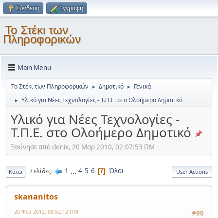
Σύνδεση
Εγγραφή
Το Στέκι των
Πληροφορικών
Main Menu
Το Στέκι των Πληροφορικών
Δημοτικό
Γενικά
►
►
Υλικό για Νέες Τεχνολογίες - Τ.Π.Ε. στο Ολοήμερο Δημοτικό
►
Υλικό για Νέες Τεχνολογίες -
Τ.Π.Ε. στο Ολοήμερο Δημοτικό
Ξεκίνησε από denix, 20 Μαρ 2010, 02:07:53 ΠΜ
1
...
4
5
6
Όλοι
Σελίδες
7
Κάτω
User Actions
skananitos
20 Φεβ 2012, 08:52:12 ΠΜ
#90