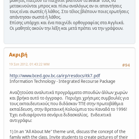
μαθητές παίζουν το παιχνίδι βλέπουν τα avatar τους να
μετακινούνται μπρος και πίσω αναλόγως αν οι απαντήσεις
τους είναι σωστές ή λάθος. Στο τέλος βλέπουν ποιες ερωτήσεις
απάντησαν σωστά ή λάθος.
Επίσης υπάρχει και ένα παιχνίδι ορθογραφίας στα Αγγλικά.
Οι μαθητές ακούν την λέξη και μετά πρέπει να την γράψουν.
Ακριβή
19 Σεπ 2012, 01:43:22 ΜΜ
#94
http://www.bced.gov.bc.ca/irp/resdocs/itk7.pdf
Information Technology - Integrated Recourse Package
Αναζητούσα αναλυτικά προγράμματα σπουδών άλλων χωρών
και βρήκα αυτό το έγγραφο. Περιέχει χρήσιμες συμβουλές για
τους εκπαιδευτικούς που διδάσκαν ΤΠΕ στην πρωτοβάθμια
εκπαίδευση, στην Βρετανική Κολούμπια του Καναδά το 1996!
Έχει ενδιαφέροντα σενάρια διδασκαλίας. Ενδεικτικά
αντιγράφω:
1) In an "All About Me" theme unit, discuss the concept of the
family with the class. Invite students to create pictures of their