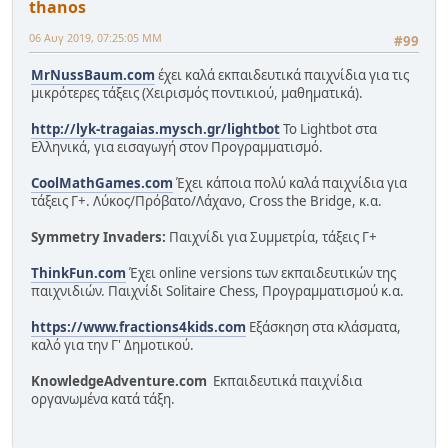
thanos
06 Αυγ 2019, 07:25:05 ΜΜ
#99
MrNussBaum.com
έχει καλά εκπαιδευτικά παιχνίδια για τις
μικρότερες τάξεις (Χειρισμός ποντικιού, μαθηματικά).
http://lyk-tragaias.mysch.gr/lightbot
Το Lightbot στα
Ελληνικά, για εισαγωγή στον Προγραμματισμό.
CoolMathGames.com
Έχει κάποια πολύ καλά παιχνίδια για
τάξεις Γ+. Λύκος/Πρόβατο/Λάχανο, Cross the Bridge, κ.α.
Symmetry Invaders:
Παιχνίδι για Συμμετρία, τάξεις Γ+
ThinkFun.com
Έχει online versions των εκπαιδευτικών της
παιχνιδιών. Παιχνίδι Solitaire Chess, Προγραμματισμού κ.α.
https://www.fractions4kids.com
Εξάσκηση στα κλάσματα,
καλό για την Γ' Δημοτικού.
KnowledgeAdventure.com
Εκπαιδευτικά παιχνίδια
οργανωμένα κατά τάξη.