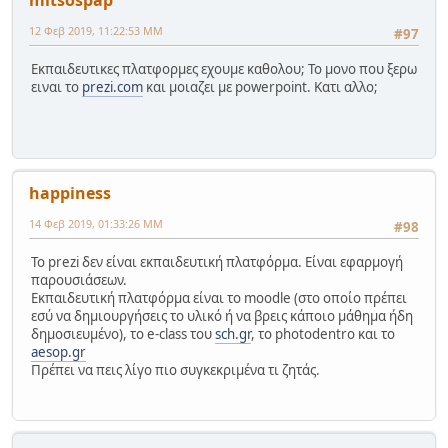
mitsospap
12 Φεβ 2019, 11:22:53 ΜΜ
#97
Εκπαιδευτικες πλατφορμες εχουμε καθολου; Το μονο που ξερω
ειναι το
prezi.com
και μοιαζει με powerpoint. Κατι αλλο;
happiness
14 Φεβ 2019, 01:33:26 ΜΜ
#98
Το prezi δεν είναι εκπαιδευτική πλατφόρμα. Είναι εφαρμογή
παρουσιάσεων.
Εκπαιδευτική πλατφόρμα είναι το moodle (στο οποίο πρέπει
εσύ να δημιουργήσεις το υλικό ή να βρεις κάποιο μάθημα ήδη
δημοσιευμένο), το e-class του
sch.gr
, το photodentro και το
aesop.gr
Πρέπει να πεις λίγο πιο συγκεκριμένα τι ζητάς.