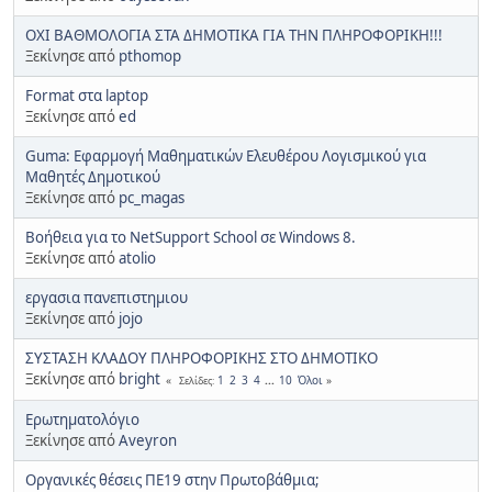
ΟΧΙ ΒΑΘΜΟΛΟΓΙΑ ΣΤΑ ΔΗΜΟΤΙΚΑ ΓΙΑ ΤΗΝ ΠΛΗΡΟΦΟΡΙΚΗ!!!
Ξεκίνησε από
pthomop
Format στα laptop
Ξεκίνησε από
ed
Guma: Εφαρμογή Μαθηματικών Ελευθέρου Λογισμικού για
Μαθητές Δημοτικού
Ξεκίνησε από
pc_magas
Βοήθεια για το NetSupport School σε Windows 8.
Ξεκίνησε από
atolio
εργασια πανεπιστημιου
Ξεκίνησε από
jojo
ΣΥΣΤΑΣΗ ΚΛΑΔΟΥ ΠΛΗΡΟΦΟΡΙΚΗΣ ΣΤΟ ΔΗΜΟΤΙΚΟ
Ξεκίνησε από
bright
1
2
3
4
...
10
Όλοι
Σελίδες
Ερωτηματολόγιο
Ξεκίνησε από
Aveyron
Οργανικές θέσεις ΠΕ19 στην Πρωτοβάθμια;