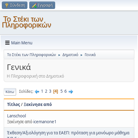
Σύνδεση
Εγγραφή
Το Στέκι των
Πληροφορικών
Main Menu
Το Στέκι των Πληροφορικών
Δημοτικό
Γενικά
►
►
Γενικά
Η Πληροφορική στο Δημοτικό
1
2
3
5
6
Σελίδες
4
Κάτω
Τίτλος
/
Ξεκίνησε από
Lanschool
Ξεκίνησε από
icemanone1
Έκθεση/Αξιολόγηση για τα ΕΑΕΠ: πρόταση για μονόωρο μάθημα