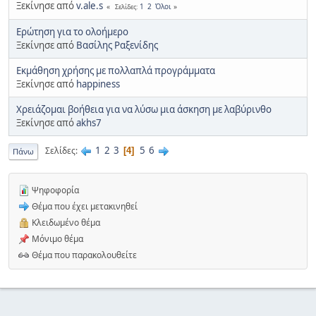
Ξεκίνησε από
v.ale.s
1
2
Όλοι
Σελίδες
Ερώτηση για το ολοήμερο
Ξεκίνησε από
Βασίλης Ραξενίδης
Εκμάθηση χρήσης με πολλαπλά προγράμματα
Ξεκίνησε από
happiness
Χρειάζομαι βοήθεια για να λύσω μια άσκηση με λαβύρινθο
Ξεκίνησε από
akhs7
1
2
3
5
6
Σελίδες
4
Πάνω
Ψηφοφορία
Θέμα που έχει μετακινηθεί
Κλειδωμένο θέμα
Μόνιμο θέμα
Θέμα που παρακολουθείτε