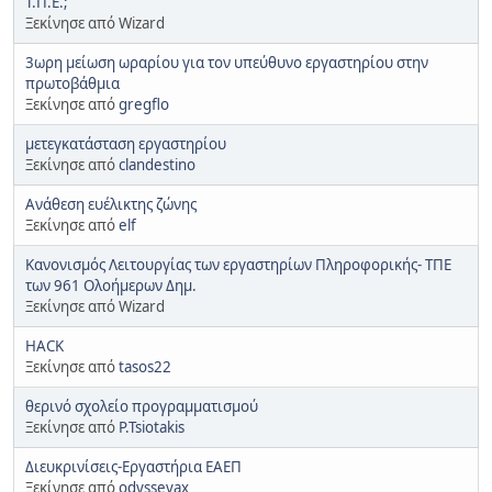
Τ.Π.Ε.;
Ξεκίνησε από Wizard
3ωρη μείωση ωραρίου για τον υπεύθυνο εργαστηρίου στην
πρωτοβάθμια
Ξεκίνησε από
gregflo
μετεγκατάσταση εργαστηρίου
Ξεκίνησε από
clandestino
Ανάθεση ευέλικτης ζώνης
Ξεκίνησε από
elf
Κανονισμός Λειτουργίας των εργαστηρίων Πληροφορικής- ΤΠΕ
των 961 Ολοήμερων Δημ.
Ξεκίνησε από Wizard
HACK
Ξεκίνησε από
tasos22
θερινό σχολείο προγραμματισμού
Ξεκίνησε από
P.Tsiotakis
Διευκρινίσεις-Εργαστήρια ΕΑΕΠ
Ξεκίνησε από
odyssevax