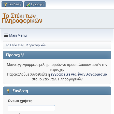
Σύνδεση
Εγγραφή
Το Στέκι των
Πληροφορικών
Main Menu
Το Στέκι των Πληροφορικών
Προσοχή!
Μόνο εγγεγραμμένα μέλη μπορούν να προσπελάσουν αυτήν την
περιοχή.
Παρακαλούμε συνδεθείτε ή
εγγραφείτε για έναν λογαριασμό
στο Το Στέκι των Πληροφορικών
Σύνδεση
Όνομα χρήστη: