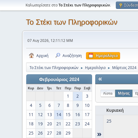
Καλωσορίσατε στο
Το Στέκι των Πληροφορικών
.
Σύνδεσ
Το Στέκι των Πληροφορικών
07 Αυγ 2026, 12:11:12 ΜΜ
Αρχική
Αναζήτηση
Ημερολόγιο
Το Στέκι των Πληροφορικών
Ημερολόγιο
Μάρτιος 2024
►
►
«
Φεβρουάριος 2024
Κυρ
Δευ
Τρι
Τετ
Πεμ
Παρ
Σαβ
Λίστα
Μήνας
Ε
1
2
3
4
5
6
7
8
9
10
Κυριακή
11
12
13
14
15
16
17
25
18
19
20
21
22
23
24
»
25
26
27
28
29