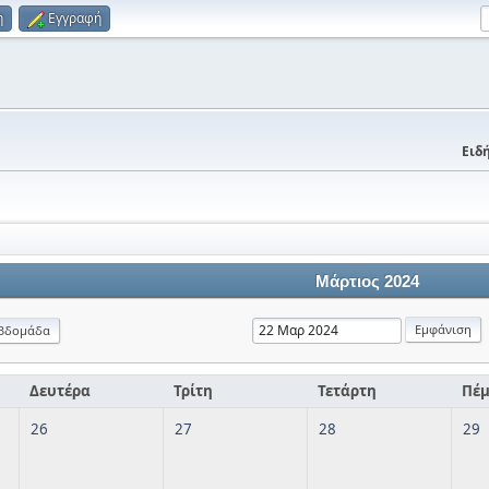
η
Εγγραφή
Ειδή
Μάρτιος 2024
βδομάδα
Δευτέρα
Τρίτη
Τετάρτη
Πέ
26
27
28
29