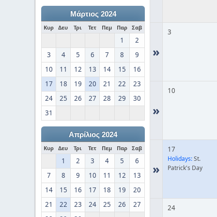
Μάρτιος 2024
Κυρ
Δευ
Τρι
Τετ
Πεμ
Παρ
Σαβ
3
1
2
»
3
4
5
6
7
8
9
10
11
12
13
14
15
16
17
18
19
20
21
22
23
10
24
25
26
27
28
29
30
»
31
Απρίλιος 2024
Κυρ
Δευ
Τρι
Τετ
Πεμ
Παρ
Σαβ
17
Holidays:
St.
1
2
3
4
5
6
»
Patrick's Day
7
8
9
10
11
12
13
14
15
16
17
18
19
20
21
22
23
24
25
26
27
24