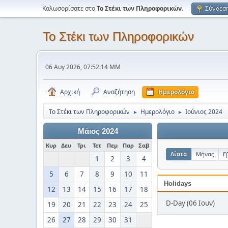
Καλωσορίσατε στο
Το Στέκι των Πληροφορικών
.
Σύνδεσ
Το Στέκι των Πληροφορικών
06 Αυγ 2026, 07:52:14 ΜΜ
Αρχική
Αναζήτηση
Ημερολόγιο
Το Στέκι των Πληροφορικών
Ημερολόγιο
Ιούνιος 2024
►
►
Μάιος 2024
Κυρ
Δευ
Τρι
Τετ
Πεμ
Παρ
Σαβ
Λίστα
Μήνας
Ε
1
2
3
4
5
6
7
8
9
10
11
Holidays
12
13
14
15
16
17
18
D-Day (06 Ιουν)
19
20
21
22
23
24
25
26
27
28
29
30
31