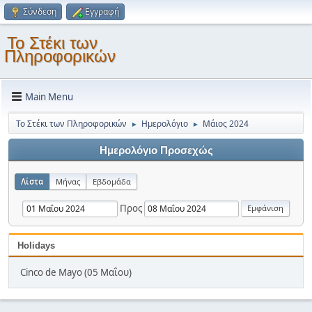
Σύνδεση
Εγγραφή
Το Στέκι των
Πληροφορικών
Main Menu
Το Στέκι των Πληροφορικών
Ημερολόγιο
Μάιος 2024
►
►
Ημερολόγιο Προσεχώς
Λίστα
Μήνας
Εβδομάδα
Προς
Holidays
Cinco de Mayo (05 Μαΐου)