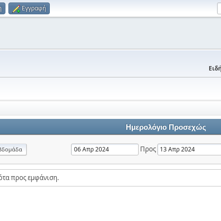
η
Εγγραφή
Ειδή
Ημερολόγιο Προσεχώς
Προς
βδομάδα
ότα προς εμφάνιση.