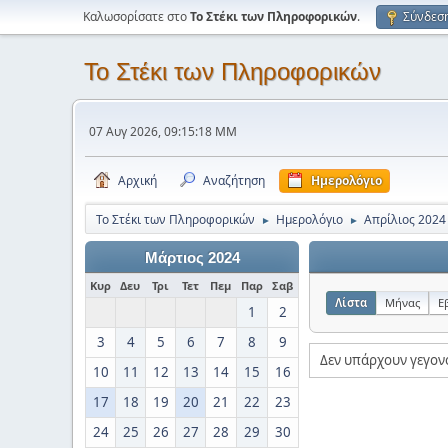
Καλωσορίσατε στο
Το Στέκι των Πληροφορικών
.
Σύνδεσ
Το Στέκι των Πληροφορικών
07 Αυγ 2026, 09:15:18 ΜΜ
Αρχική
Αναζήτηση
Ημερολόγιο
Το Στέκι των Πληροφορικών
Ημερολόγιο
Απρίλιος 2024
►
►
Μάρτιος 2024
Κυρ
Δευ
Τρι
Τετ
Πεμ
Παρ
Σαβ
Λίστα
Μήνας
Ε
1
2
3
4
5
6
7
8
9
Δεν υπάρχουν γεγον
10
11
12
13
14
15
16
17
18
19
20
21
22
23
24
25
26
27
28
29
30