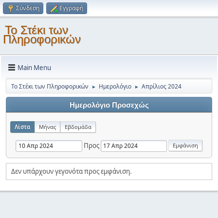
Σύνδεση
Εγγραφή
Το Στέκι των
Πληροφορικών
Main Menu
Το Στέκι των Πληροφορικών
Ημερολόγιο
Απρίλιος 2024
►
►
Ημερολόγιο Προσεχώς
Λίστα
Μήνας
Εβδομάδα
Προς
Δεν υπάρχουν γεγονότα προς εμφάνιση.