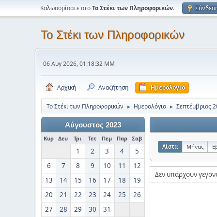
Καλωσορίσατε στο
Το Στέκι των Πληροφορικών
.
Σύνδεσ
Το Στέκι των Πληροφορικών
06 Αυγ 2026, 01:18:32 ΜΜ
Αρχική
Αναζήτηση
Ημερολόγιο
Το Στέκι των Πληροφορικών
Ημερολόγιο
Σεπτέμβριος 2
►
►
Αύγουστος 2023
Κυρ
Δευ
Τρι
Τετ
Πεμ
Παρ
Σαβ
Λίστα
Μήνας
Ε
1
2
3
4
5
6
7
8
9
10
11
12
Δεν υπάρχουν γεγον
13
14
15
16
17
18
19
20
21
22
23
24
25
26
27
28
29
30
31