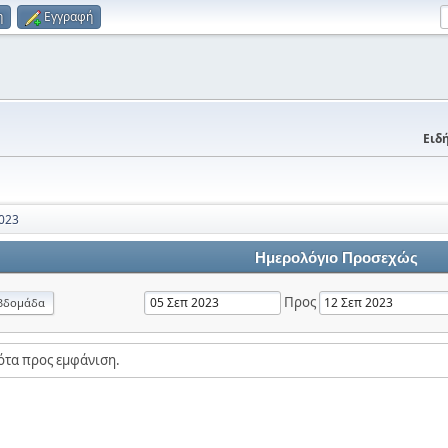
η
Εγγραφή
Ειδή
023
Ημερολόγιο Προσεχώς
Προς
βδομάδα
ότα προς εμφάνιση.